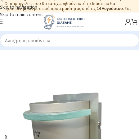
Οι παραγγελίες που θα καταχωρηθούν αυτό το διάστημα θα
Skip to navigation
εξυπηρετηθούν με σειρά προτεραιότητας από τις
24 Αυγούστου
. Σας
ευχαριστούμε για την εμπιστοσύνη.
Skip to main content