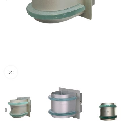
Κλικ για μεγέθυνση