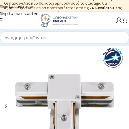
Οι παραγγελίες που θα καταχωρηθούν αυτό το διάστημα θα
Skip to navigation
εξυπηρετηθούν με σειρά προτεραιότητας από τις
24 Αυγούστου
. Σας
ευχαριστούμε για την εμπιστοσύνη.
Skip to main content