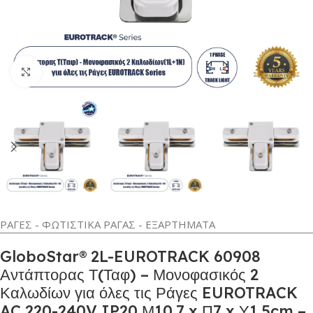
Κλικ για μεγέθυνση
ΡΑΓΕΣ - ΦΩΤΙΣΤΙΚΑ ΡΑΓΑΣ - ΕΞΑΡΤΗΜΑΤΑ
GloboStar® 2L-EUROTRACK 60908
Αντάπτορας Τ(Ταφ) – Μονοφασικός 2
Καλωδίων για όλες τις Ράγες EUROTRACK
AC 220-240V IP20 Μ10.7 x Π7 x Υ1.5cm –