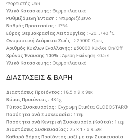
Φορτιστής USB
Υλικό Κατασκευής :
Θερμοπλαστικό
Ρυθμιζόμενη Ένταση :
Ντιμαριζόμενο
Βαθμός Προστασίας :
IP54
Εύρος Θερμοκρασίας Λειτουργίας :
-20…+40 °C
Ονομαστική Διάρκεια Ζωής :
≥25000 Ώρες
Αριθμός Κύκλων Εναλλαγής :
≥50000 Κύκλοι On/Off
Χρόνος Έναυσης 100% :
Άμεση Εκκίνηση <0.5 s
Υλικό Κατασκευής :
Θερμοπλαστικό
ΔΙΑΣΤΑΣΕΙΣ & ΒΑΡΗ
Διαστάσεις Προϊόντος :
18.5 x 9 x 9εκ
Βάρος Προϊόντος :
484g
Τύπος Συσκευασίας :
Έγχρωμη Ετικέτα GLOBOSTAR®
Ποσότητα ανά Συσκευασία :
1τεμ
Ποσότητα ανά Κεντρική Συσκευασία (Κούτα) :
1τεμ
Διαστάσεις Συσκευασίας :
25 x 17 x 9.5εκ
Καθαρό Βάρος Προϊόντος μαζί με την Συσκευασία :