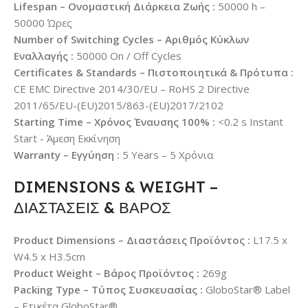
Lifespan – Ονομαστική Διάρκεια Ζωής :
50000 h –
50000 Ώρες
Number of Switching Cycles – Αριθμός Κύκλων
Εναλλαγής :
50000 On / Off Cycles
Certificates & Standards – Πιστοποιητικά & Πρότυπα :
CE EMC Directive 2014/30/EU – RoHS 2 Directive
2011/65/EU-(EU)2015/863-(EU)2017/2102
Starting Time – Χρόνος Έναυσης 100% :
<0.2 s Instant
Start - Άμεση Εκκίνηση
Warranty – Εγγύηση :
5 Years – 5 Χρόνια
DIMENSIONS & WEIGHT –
ΔΙΑΣΤΑΣΕΙΣ & ΒΑΡΟΣ
Product Dimensions – Διαστάσεις Προϊόντος :
L17.5 x
W4.5 x H3.5cm
Product Weight – Βάρος Προϊόντος :
269g
Packing Type – Τύπος Συσκευασίας :
GloboStar® Label
– Ετικέτα GloboStar®