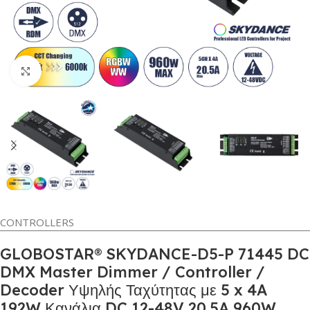
Κλικ για μεγέθυνση
CONTROLLERS
GLOBOSTAR® SKYDANCE-D5-P 71445 DC
DMX Master Dimmer / Controller /
Decoder Υψηλής Ταχύτητας με 5 x 4A
192W Κανάλια DC 12-48V 20.5A 960W