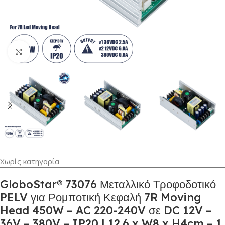
Κλικ για μεγέθυνση
Χωρίς κατηγορία
GloboStar® 73076 Μεταλλικό Τροφοδοτικό
PELV για Ρομποτική Κεφαλή 7R Moving
Head 450W – AC 220-240V σε DC 12V –
36V – 380V – IP20 L12.6 x W8 x H4cm – 1