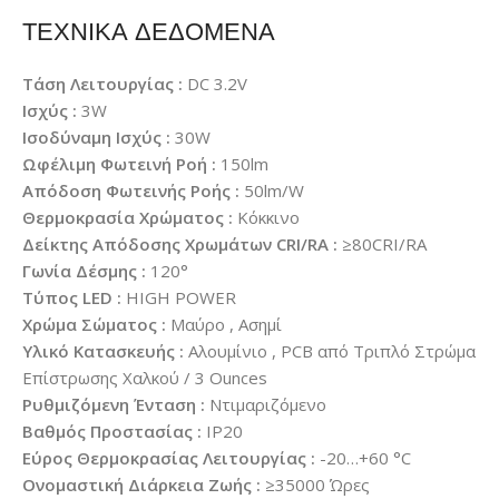
ΤΕΧΝΙΚΑ ΔΕΔΟΜΕΝΑ
Τάση Λειτουργίας :
DC 3.2V
Ισχύς :
3W
Ισοδύναμη Ισχύς :
30W
Ωφέλιμη Φωτεινή Ροή :
150lm
Απόδοση Φωτεινής Ροής :
50lm/W
Θερμοκρασία Χρώματος :
Κόκκινο
Δείκτης Απόδοσης Χρωμάτων CRI/RA :
≥80CRI/RA
Γωνία Δέσμης :
120°
Τύπος LED :
HIGH POWER
Χρώμα Σώματος :
Μαύρο , Ασημί
Υλικό Κατασκευής :
Αλουμίνιο , PCB από Τριπλό Στρώμα
Επίστρωσης Χαλκού / 3 Ounces
Ρυθμιζόμενη Ένταση :
Ντιμαριζόμενο
Βαθμός Προστασίας :
IP20
Εύρος Θερμοκρασίας Λειτουργίας :
-20…+60 °C
Ονομαστική Διάρκεια Ζωής :
≥35000 Ώρες