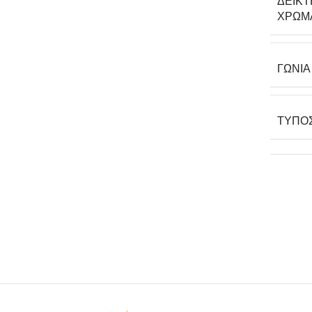
ΔΕΊΚ
ΧΡΩΜ
ΓΩΝΊ
ΤΎΠΟ