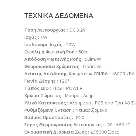
ΤΕΧΝΙΚΑ ΔΕΔΟΜΕΝΑ
Τάση Λειτουργίας :
DC 3.2V
Ισχύς :
1W
Ισοδύναμη Ισχύς :
10W
Ωφέλιμη Φωτεινή Ροή :
50lm
Απόδοση Φωτεινής Ροής :
50lm/W
Θερμοκρασία Χρώματος :
Πράσινο
Δείκτης Απόδοσης Χρωμάτων CRI/RA :
≥80CRI/RA
Γωνία Δέσμης :
120°
Τύπος LED :
HIGH POWER
Χρώμα Σώματος :
Μαύρο , Ασημί
Υλικό Κατασκευής :
Αλουμίνιο , PCB από Τριπλό Σ
Ρυθμιζόμενη Ένταση :
Ντιμαριζόμενο
Βαθμός Προστασίας :
IP20
Εύρος Θερμοκρασίας Λειτουργίας :
-20…+60 °C
Ονομαστική Διάρκεια Ζωής :
≥35000 Ώρες