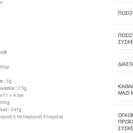
f
ΠΟΣΌ
ΠΟΣΌ
ΣΥΣΚΕ
AR®
ΔΙΑΣΤ
0τεμ
α :
3g
ΚΑΘΑ
υασία :
7.5g
ΜΑΖΊ 
x 11 x 4.5εκ
300g
α) :
247g
ΟΓΚΟ
ρική ή Μεταφορική Εταιρεία)
ΠΡΟΪΌ
ΣΥΣΚΕ