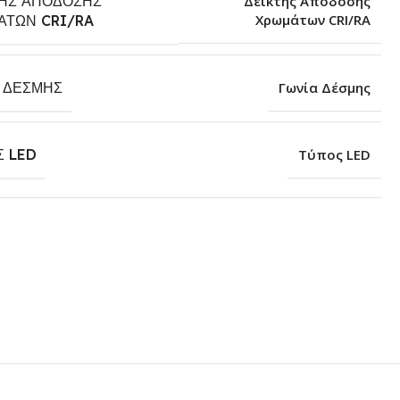
ΤΗΣ ΑΠΌΔΟΣΗΣ
Δείκτης Απόδοσης
Χρωμάτων CRI/RA
ΆΤΩΝ CRI/RA
Α ΔΈΣΜΗΣ
Γωνία Δέσμης
Σ LED
Τύπος LED