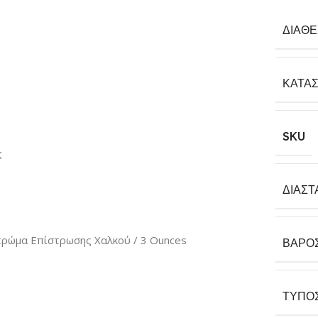
ΔΙΑΘ
ΚΑΤΑ
SKU
K
ΔΙΑΣΤ
τρώμα Επίστρωσης Χαλκού / 3 Ounces
ΒΆΡΟ
ΤΎΠΟ