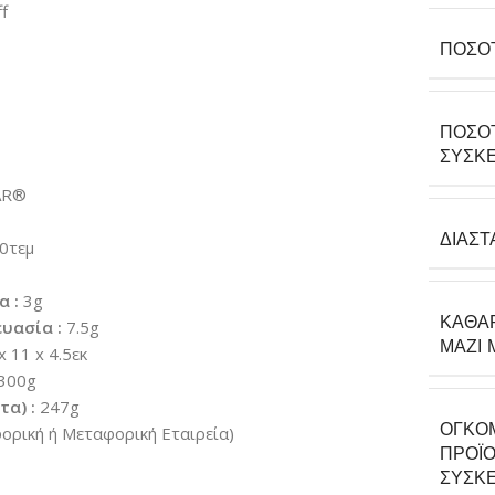
f
ΠΟΣΌ
ΠΟΣΌ
ΣΥΣΚΕ
AR®
ΔΙΑΣΤ
0τεμ
α :
3g
ΚΑΘΑ
υασία :
7.5g
ΜΑΖΊ 
x 11 x 4.5εκ
300g
α) :
247g
ΟΓΚΟ
ρική ή Μεταφορική Εταιρεία)
ΠΡΟΪΌ
ΣΥΣΚΕ