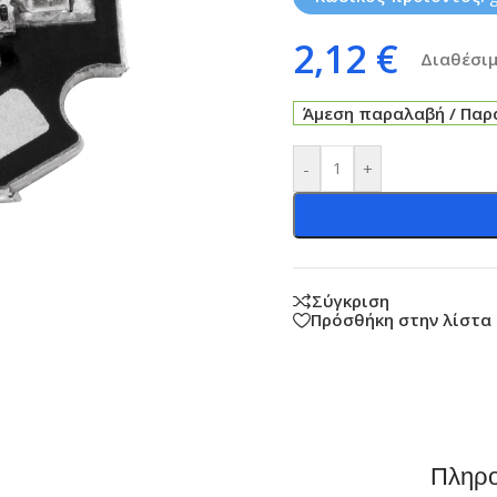
2,12
€
Διαθέσιμ
Άμεση παραλαβή / Παρά
-
+
Σύγκριση
Πρόσθήκη στην λίστα
Πληρο