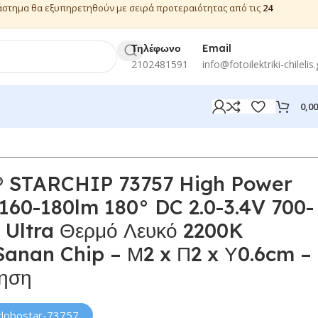
ιάστημα θα εξυπηρετηθούν με σειρά προτεραιότητας από τις
24
Τηλέφωνο
Email
2102481591
info@fotoilektriki-chilelis.
0,0
STARCHIP 73757 High Power
160-180lm 180° DC 2.0-3.4V 700-
Ultra Θερμό Λευκό 2200K
anan Chip – Μ2 x Π2 x Υ0.6cm –
ύηση
globostar-73757