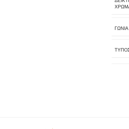
ΔΕΊΚ
ΧΡΩΜ
ΓΩΝΊ
ΤΎΠΟ