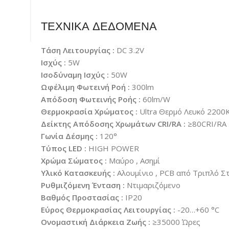
ΤΕΧΝΙΚΑ ΔΕΔΟΜΕΝΑ
Τάση Λειτουργίας :
DC 3.2V
Ισχύς :
5W
Ισοδύναμη Ισχύς :
50W
Ωφέλιμη Φωτεινή Ροή :
300lm
Απόδοση Φωτεινής Ροής :
60lm/W
Θερμοκρασία Χρώματος :
Ultra Θερμό Λευκό 2200
Δείκτης Απόδοσης Χρωμάτων CRI/RA :
≥80CRI/RA
Γωνία Δέσμης :
120°
Τύπος LED :
HIGH POWER
Χρώμα Σώματος :
Μαύρο , Ασημί
Υλικό Κατασκευής :
Αλουμίνιο , PCB από Τριπλό Σ
Ρυθμιζόμενη Ένταση :
Ντιμαριζόμενο
Βαθμός Προστασίας :
IP20
Εύρος Θερμοκρασίας Λειτουργίας :
-20…+60 °C
Ονομαστική Διάρκεια Ζωής :
≥35000 Ώρες