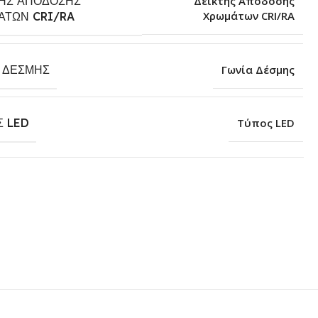
ΤΗΣ ΑΠΌΔΟΣΗΣ
Δείκτης Απόδοσης
Χρωμάτων CRI/RA
ΆΤΩΝ CRI/RA
Α ΔΈΣΜΗΣ
Γωνία Δέσμης
Σ LED
Τύπος LED