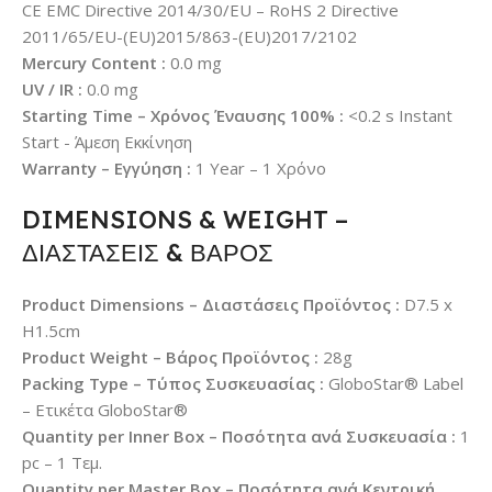
CE EMC Directive 2014/30/EU – RoHS 2 Directive
2011/65/EU-(EU)2015/863-(EU)2017/2102
Mercury Content :
0.0 mg
UV / IR :
0.0 mg
Starting Time – Χρόνος Έναυσης 100% :
<0.2 s Instant
Start - Άμεση Εκκίνηση
Warranty – Εγγύηση :
1 Year – 1 Χρόνο
DIMENSIONS & WEIGHT –
ΔΙΑΣΤΑΣΕΙΣ & ΒΑΡΟΣ
Product Dimensions – Διαστάσεις Προϊόντος :
D7.5 x
H1.5cm
Product Weight – Βάρος Προϊόντος :
28g
Packing Type – Τύπος Συσκευασίας :
GloboStar® Label
– Ετικέτα GloboStar®
Quantity per Inner Box – Ποσότητα ανά Συσκευασία :
1
pc – 1 Τεμ.
Quantity per Master Box – Ποσότητα ανά Κεντρική