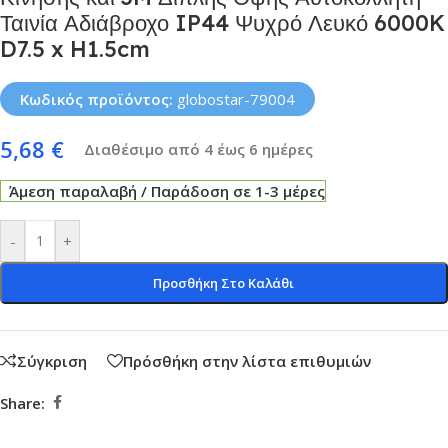
Ταινία Αδιάβροχο IP44 Ψυχρό Λευκό 6000K
D7.5 x H1.5cm
Κωδικός προϊόντος:
globostar-79004
5,68
€
Διαθέσιμο από 4 έως 6 ημέρες
Άμεση παραλαβή / Παράδοση σε 1-3 μέρες
-
+
Προσθήκη Στο Καλάθι
Σύγκριση
Πρόσθήκη στην λίστα επιθυμιών
Share: