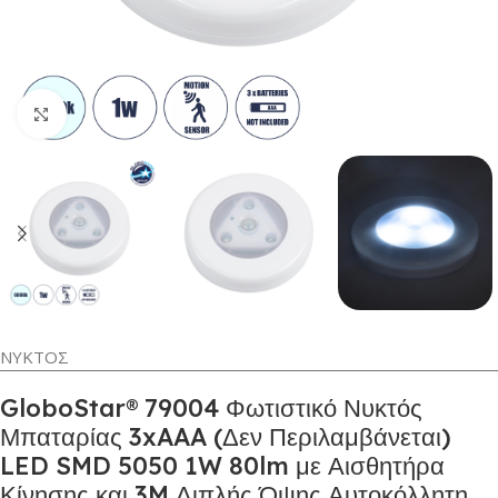
Κλικ για μεγέθυνση
ΝΥΚΤΟΣ
GloboStar® 79004 Φωτιστικό Νυκτός
Μπαταρίας 3xAAA (Δεν Περιλαμβάνεται)
LED SMD 5050 1W 80lm με Αισθητήρα
Κίνησης και 3M Διπλής Όψης Αυτοκόλλητη