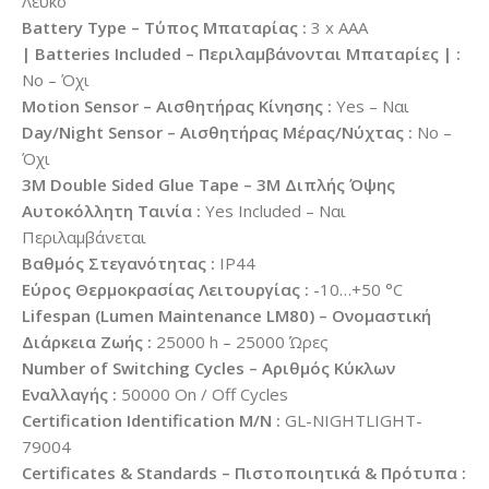
Λευκό
Battery Type – Τύπος Μπαταρίας :
3 x AAA
| Batteries Included – Περιλαμβάνονται Μπαταρίες | :
No – Όχι
Motion Sensor – Αισθητήρας Κίνησης :
Yes – Ναι
Day/Night Sensor – Αισθητήρας Μέρας/Νύχτας :
No –
Όχι
3M Double Sided Glue Tape – 3M Διπλής Όψης
Αυτοκόλλητη Ταινία :
Yes Included – Ναι
Περιλαμβάνεται
Βαθμός Στεγανότητας :
IP44
Εύρος Θερμοκρασίας Λειτουργίας :
-10…+50 °C
Lifespan (Lumen Maintenance LM80) – Ονομαστική
Διάρκεια Ζωής :
25000 h – 25000 Ώρες
Number of Switching Cycles – Αριθμός Κύκλων
Εναλλαγής :
50000 On / Off Cycles
Certification Identification M/N :
GL-NIGHTLIGHT-
79004
Certificates & Standards – Πιστοποιητικά & Πρότυπα :