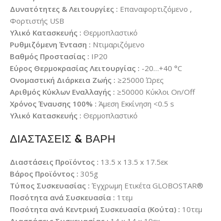
Δυνατότητες & Λειτουργίες :
Επαναφορτιζόμενο ,
Φορτιστής USB
Υλικό Κατασκευής :
Θερμοπλαστικό
Ρυθμιζόμενη Ένταση :
Ντιμαριζόμενο
Βαθμός Προστασίας :
IP20
Εύρος Θερμοκρασίας Λειτουργίας :
-20…+40 °C
Ονομαστική Διάρκεια Ζωής :
≥25000 Ώρες
Αριθμός Κύκλων Εναλλαγής :
≥50000 Κύκλοι On/Off
Χρόνος Έναυσης 100% :
Άμεση Εκκίνηση <0.5 s
Υλικό Κατασκευής :
Θερμοπλαστικό
ΔΙΑΣΤΑΣΕΙΣ & ΒΑΡΗ
Διαστάσεις Προϊόντος :
13.5 x 13.5 x 17.5εκ
Βάρος Προϊόντος :
305g
Τύπος Συσκευασίας :
Έγχρωμη Ετικέτα GLOBOSTAR®
Ποσότητα ανά Συσκευασία :
1τεμ
Ποσότητα ανά Κεντρική Συσκευασία (Κούτα) :
10τεμ