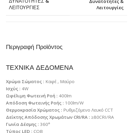
ΔΥΝΑΤΌΤΗΤΕΣ &
Δυνατότητες &
Λειτουργίες
ΛΕΙΤΟΥΡΓΊΕΣ
Περιγραφή Προϊόντος
ΤΕΧΝΙΚΑ ΔΕΔΟΜΕΝΑ
Χρώμα Σώματος :
Καφέ , Μαύρο
Ισχύς :
4W
Ωφέλιμη Φωτεινή Ροή :
400lm
Απόδοση Φωτεινής Ροής :
100lm/W
Θερμοκρασία Χρώματος :
Ρυθμιζόμενο Λευκό CCT
Δείκτης Απόδοσης Χρωμάτων CRI/RA :
≥80CRI/RA
Γωνία Δέσμης :
360°
Τύπος LED :
COB