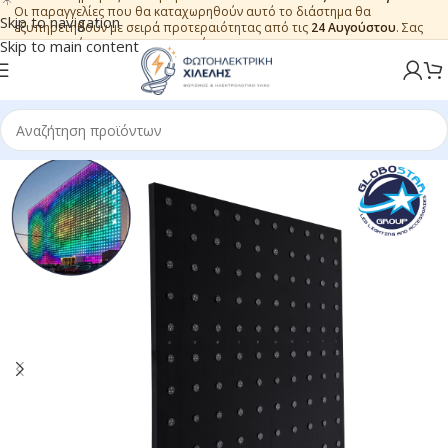
Οι παραγγελίες που θα καταχωρηθούν αυτό το διάστημα θα
Skip to navigation
εξυπηρετηθούν με σειρά προτεραιότητας από τις
24 Αυγούστου
. Σας
ευχαριστούμε για την εμπιστοσύνη.
Skip to main content