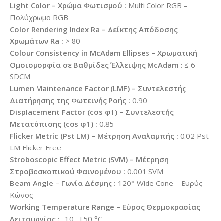
Light Color – Χρώμα Φωτισμού :
Multi Color RGB –
Πολύχρωμο RGB
Color Rendering Index Ra – Δείκτης Απόδοσης
Χρωμάτων Ra :
> 80
Colour Consistency in McAdam Ellipses – Χρωματική
Ομοιομορφία σε Βαθμίδες Έλλειψης McAdam :
≤ 6
SDCM
Lumen Maintenance Factor (LMF) – Συντελεστής
Διατήρησης της Φωτεινής Ροής :
0.90
Displacement Factor (cos φ1) – Συντελεστής
Μετατόπισης (cos φ1) :
0.85
Flicker Metric (Pst LM) – Μέτρηση Αναλαμπής :
0.02 Pst
LM Flicker Free
Stroboscopic Effect Metric (SVM) – Μέτρηση
Στροβοσκοπικού Φαινομένου :
0.001 SVM
Beam Angle – Γωνία Δέσμης :
120° Wide Cone – Ευρύς
Κώνος
Working Temperature Range – Εύρος Θερμοκρασίας
Λειτουργίας :
-10…+50 °C