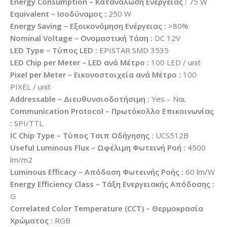
Energy Consumption – Κατανάλωση Ενέργειας :
75 W
Equivalent – Ισοδύναμος :
250 W
Energy Saving – Εξοικονόμηση Ενέργειας :
>80%
Nominal Voltage – Ονομαστική Τάση :
DC 12V
LED Type – Τύπος LED :
EPISTAR SMD 3535
LED Chip per Meter – LED ανά Μέτρο :
100 LED / unit
Pixel per Meter – Εικονοστοιχεία ανά Μέτρο :
100
PIXEL / unit
Addressable – Διευθυνσιοδοτήσιμη :
Yes – Ναι
Communication Protocol – Πρωτόκολλο Επικοινωνίας
:
SPI/TTL
IC Chip Type – Τύπος Τσιπ Οδήγησης :
UCS512B
Useful Luminous Flux – Ωφέλιμη Φωτεινή Ροή :
4500
lm/m2
Luminous Efficacy – Απόδοση Φωτεινής Ροής :
60 lm/W
Energy Efficiency Class – Τάξη Ενεργειακής Απόδοσης :
G
Correlated Color Temperature (CCT) – Θερμοκρασία
Χρώματος :
RGB