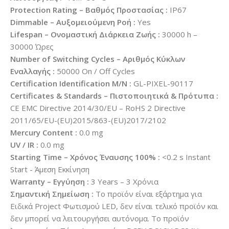
Protection Rating – Βαθμός Προστασίας :
IP67
Dimmable – Αυξομειούμενη Ροή :
Yes
Lifespan – Ονομαστική Διάρκεια Ζωής :
30000 h –
30000 Ώρες
Number of Switching Cycles – Αριθμός Κύκλων
Εναλλαγής :
50000 On / Off Cycles
Certification Identification M/N :
GL-PIXEL-90117
Certificates & Standards – Πιστοποιητικά & Πρότυπα :
CE EMC Directive 2014/30/EU – RoHS 2 Directive
2011/65/EU-(EU)2015/863-(EU)2017/2102
Mercury Content :
0.0 mg
UV / IR :
0.0 mg
Starting Time – Χρόνος Έναυσης 100% :
<0.2 s Instant
Start - Άμεση Εκκίνηση
Warranty – Εγγύηση :
3 Years – 3 Χρόνια
Σημαντική Σημείωση :
Το προϊόν είναι εξάρτημα για
Ειδικά Project Φωτισμού LED, δεν είναι τελικό προϊόν και
δεν μπορεί να λειτουργήσει αυτόνομα. Το προϊόν