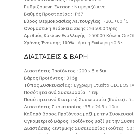
Ρυθμιζόμενη Ένταση :
Ντιμαριζόμενο
Βαθμός Προστασίας :
IP67
Εύρος Θερμοκρασίας Λειτουργίας :
-20…+60 °C
Ονομαστική Διάρκεια Ζωής :
≥35000 Ώρες
Αριθμός Κύκλων Εναλλαγής :
≥50000 Κύκλοι On/Of
Χρόνος Έναυσης 100% :
Άμεση Εκκίνηση <0.5 s
ΔΙΑΣΤΑΣΕΙΣ & ΒΑΡΗ
Διαστάσεις Προϊόντος :
200 x 5 x 5εκ
Βάρος Προϊόντος :
315g
Τύπος Συσκευασίας :
Έγχρωμη Ετικέτα GLOBOST
Ποσότητα ανά Συσκευασία :
1τεμ
Ποσότητα ανά Κεντρική Συσκευασία (Κούτα) :
5τ
Διαστάσεις Συσκευασίας :
35 x 24.5 x 10εκ
Καθαρό Βάρος Προϊόντος μαζί με την Συσκευασί
Ογκομετρικό Βάρος Προϊόντος μαζί με την Συσκε
Διαστάσεις Κεντρικής Συσκευασίας (Κούτα) :
50 