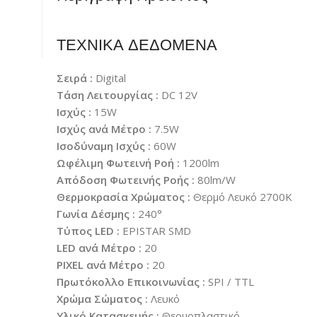
ΤΕΧΝΙΚΑ ΔΕΔΟΜΕΝΑ
Σειρά :
Digital
Τάση Λειτουργίας :
DC 12V
Ισχύς :
15W
Ισχύς ανά Μέτρο :
7.5W
Ισοδύναμη Ισχύς :
60W
Ωφέλιμη Φωτεινή Ροή :
1200lm
Απόδοση Φωτεινής Ροής :
80lm/W
Θερμοκρασία Χρώματος :
Θερμό Λευκό 2700K
Γωνία Δέσμης :
240°
Τύπος LED :
EPISTAR SMD
LED ανά Μέτρο :
20
PIXEL ανά Μέτρο :
20
Πρωτόκολλο Επικοινωνίας :
SPI / TTL
Χρώμα Σώματος :
Λευκό
Υλικό Κατασκευής :
Θερμοπλαστικό