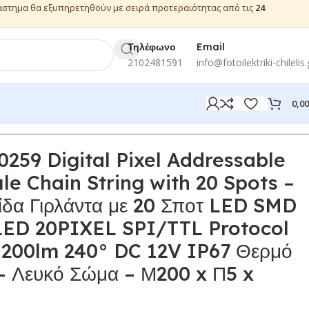
ιάστημα θα εξυπηρετηθούν με σειρά προτεραιότητας από τις
24
Τηλέφωνο
Email
2102481591
info@fotoilektriki-chilelis.
0,0
0259 Digital Pixel Addressable
e Chain String with 20 Spots –
ίδα Γιρλάντα με 20 Σποτ LED SMD
LED 20PIXEL SPI/TTL Protocol
200lm 240° DC 12V IP67 Θερμό
– Λευκό Σώμα – Μ200 x Π5 x