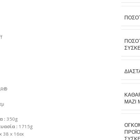
ΠΟΣΌ
f
ΠΟΣΌ
ΣΥΣΚΕ
ΔΙΑΣΤ
AR®
ΚΑΘΑ
ΜΑΖΊ 
εμ
α :
350g
ΟΓΚΟ
υασία :
1715g
ΠΡΟΪΌ
x 38 x 16εκ
ΣΥΣΚΕ