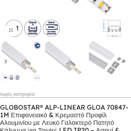
Κλικ για μεγέθυνση
Χωρίς κατηγορία
GLOBOSTAR® ALP-LINEAR GLOA 70847-
1M Επιφανειακό & Κρεμαστό Προφίλ
Αλουμινίου με Λευκό Γαλακτερό Πατητό
Κάλυμμα για Ταινίες LED IP20 – Ασημί &