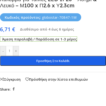
Λευκό – Μ100 x Π2.6 x Υ2.3cm
Κωδικός προϊόντος:
globostar-70847-1M
6,71
€
Διαθέσιμο από 4 έως 6 ημέρες
Άμεση παραλαβή / Παράδοση σε 1-3 μέρες
-
+
Προσθήκη Στο Καλάθι
Σύγκριση
Πρόσθήκη στην λίστα επιθυμιών
Share: