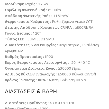
Ισοδύναμη Ισχύς :
375W
Ωφέλιμη Φωτεινή Ροή :
6900lm
Απόδοση Φωτεινής Ροής :
115lm/W
Θερμοκρασία Χρώματος :
Ρυθμιζόμενο Λευκό CCT
Δείκτης Απόδοσης Χρωμάτων CRI/RA :
≥80CRI/RA
Γωνία Δέσμης :
120°
Τύπος LED :
LUMILEDs SMD
Δυνατότητες & Λειτουργίες :
Χειριστήριο , Εναλλαγή
Χρωμάτων
Βαθμός Προστασίας :
IP20
Εύρος Θερμοκρασίας Λειτουργίας :
-20…+40 °C
Ονομαστική Διάρκεια Ζωής :
≥30000 Ώρες
Αριθμός Κύκλων Εναλλαγής :
≥50000 Κύκλοι On/Off
Χρόνος Έναυσης 100% :
Άμεση Εκκίνηση <0.5 s
ΔΙΑΣΤΑΣΕΙΣ & ΒΑΡΗ
Διαστάσεις Προϊόντος :
43 x 43 x 11εκ
Βάρος Προϊόντος :
1200g