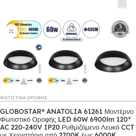
Κλικ για μεγέθυνση
ΦΩΤΙΣΤΙΚΑ ΟΡΟΦΗΣ
GLOBOSTAR® ANATOLIA 61261 Μοντέρνο
Φωτιστικό Οροφής LED 60W 6900lm 120°
AC 220-240V IP20 Ρυθμιζόμενο Λευκό CCT
με Χειριστήριο από 2700K έως 6000K