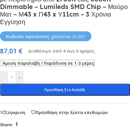
Dimmable – Lumileds SMD Chip – Μαύρο
Ματ – Μ43 x Π43 x Υ11cm – 3 Χρόνια
Εγγύηση
Κωδικός προϊόντος:
globostar-61261
87,01
€
Διαθέσιμο από 4 έως 6 ημέρες
Άμεση παραλαβή / Παράδοση σε 1-3 μέρες
-
+
Προσθήκη Στο Καλάθι
Σύγκριση
Πρόσθήκη στην λίστα επιθυμιών
Share: