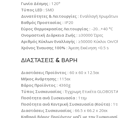
Γωνία Δέσμης :
120°
Τύπος LED :
SMD
Δυνατότητες & Λειτουργίες :
Εναλλαγή Χρωμάτων 
Βαθμός Προστασίας :
IP20
Εύρος Θερμοκρασίας Λειτουργίας :
-20…+40 °C
Ονομαστική Διάρκεια Ζωής :
≥30000 Ώρες
Αριθμός Κύκλων Εναλλαγής :
≥50000 Κύκλοι On/Of
Χρόνος Έναυσης 100% :
Άμεση Εκκίνηση <0.5 s
ΔΙΑΣΤΑΣΕΙΣ & ΒΑΡΗ
Διαστάσεις Προϊόντος :
60 x 60 x 12.5εκ
Μήκος Ανάρτησης :
115εκ
Βάρος Προϊόντος :
4360g
Τύπος Συσκευασίας :
Έγχρωμη Ετικέτα GLOBOST
Ποσότητα ανά Συσκευασία :
1τεμ
Ποσότητα ανά Κεντρική Συσκευασία (Κούτα) :
1τ
Διαστάσεις Συσκευασίας :
66.5 x 66.2 x 20εκ
Καθαρό Βάρος Προϊόντος μαζί με την Συσκευασί