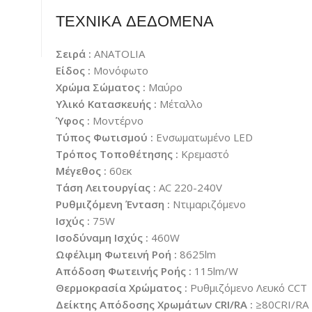
ΤΕΧΝΙΚΑ ΔΕΔΟΜΕΝΑ
Σειρά :
ANATOLIA
Είδος :
Μονόφωτο
Χρώμα Σώματος :
Μαύρο
Υλικό Κατασκευής :
Μέταλλο
Ύφος :
Μοντέρνο
Τύπος Φωτισμού :
Ενσωματωμένο LED
Τρόπος Τοποθέτησης :
Κρεμαστό
Μέγεθος :
60εκ
Τάση Λειτουργίας :
AC 220-240V
Ρυθμιζόμενη Ένταση :
Ντιμαριζόμενο
Ισχύς :
75W
Ισοδύναμη Ισχύς :
460W
Ωφέλιμη Φωτεινή Ροή :
8625lm
Απόδοση Φωτεινής Ροής :
115lm/W
Θερμοκρασία Χρώματος :
Ρυθμιζόμενο Λευκό CCT
Δείκτης Απόδοσης Χρωμάτων CRI/RA :
≥80CRI/RA