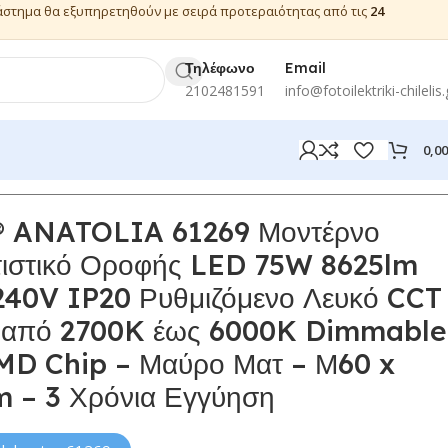
ιάστημα θα εξυπηρετηθούν με σειρά προτεραιότητας από τις
24
Τηλέφωνο
Email
2102481591
info@fotoilektriki-chilelis.
0,0
ANATOLIA 61269 Μοντέρνο
ιστικό Οροφής LED 75W 8625lm
240V IP20 Ρυθμιζόμενο Λευκό CCT
ιο από 2700K έως 6000K Dimmable
MD Chip – Μαύρο Ματ – Μ60 x
m – 3 Χρόνια Εγγύηση