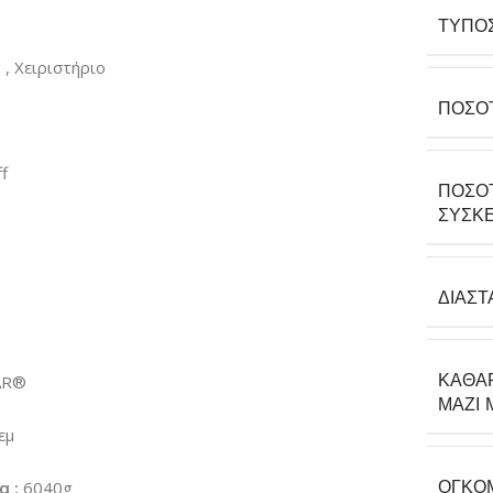
ΤΎΠΟ
, Χειριστήριο
ΠΟΣΌ
f
ΠΟΣΌ
ΣΥΣΚΕ
ΔΙΑΣΤ
ΚΑΘΑ
AR®
ΜΑΖΊ 
εμ
ΟΓΚΟ
α :
6040g