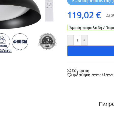
Κωδικός προϊόντος:
119,02
€
Δια
Άμεση παραλαβή / Παρά
-
+
Σύγκριση
Πρόσθήκη στην λίστα
Πληρο