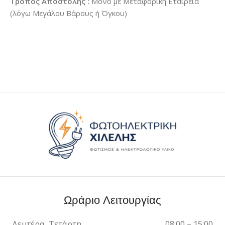
Τρόπος Αποστολής :
Μόνο με Μεταφορική Εταιρεία
(λόγω Μεγάλου Βάρους ή Όγκου)
Ωράριο Λειτουργίας
Δευτέρα, Τετάρτη,
08:00 – 15:00