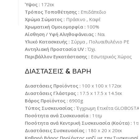
Ύψος :
172εκ
Τρόπος Τοποθέτησης :
Επιδάπεδιο
Χρώμα Σώματος :
Πράσινο , Καφέ
Χρωματική Ομοιομορφία :
100%
Αίσθηση / Υφή Αληθοφάνειας :
Ναι
Υλικό Κατασκευής :
Σύρμα , Πολυαιθυλένιο PE
Αντηλιακή Προστασία UV :
Όχι
Περιβάλλον Εγκατάστασης :
Εσωτερικός Χώρος
ΔΙΑΣΤΑΣΕΙΣ & ΒΑΡΗ
Διαστάσεις Προϊόντος :
100 x 100 x 172εκ
Διαστάσεις Γλάστρας :
17.5 x 17.5 x 14.5εκ
Βάρος Προϊόντος :
6900g
Τύπος Συσκευασίας :
Έγχρωμη Ετικέτα GLOBOST
Ποσότητα ανά Συσκευασία :
1τεμ
Ποσότητα ανά Κεντρική Συσκευασία (Κούτα) :
1τ
Διαστάσεις Συσκευασίας :
180 x 20 x 20εκ
Καθαρό Βάρος Προϊόντος μαζί με την Συσκευασί