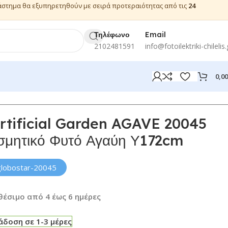
ιάστημα θα εξυπηρετηθούν με σειρά προτεραιότητας από τις
24
Τηλέφωνο
Email
2102481591
info@fotoilektriki-chilelis.
0,0
rtificial Garden AGAVE 20045
οσμητικό Φυτό Αγαύη Υ172cm
globostar-20045
θέσιμο από 4 έως 6 ημέρες
δοση σε 1-3 μέρες