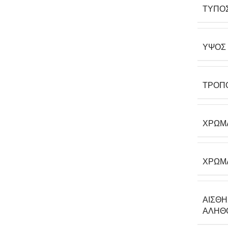
ΤΎΠΟ
ΎΨΟΣ
ΤΡΌΠ
ΧΡΏΜ
ΧΡΩΜ
ΑΊΣΘΗ
ΑΛΗΘ