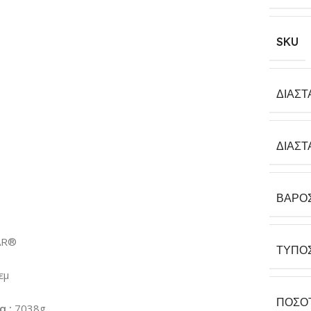
SKU
ΔΙΑΣΤ
ΔΙΑΣΤ
ΒΆΡΟ
AR®
ΤΎΠΟ
εμ
ΠΟΣΌ
α :
7038g