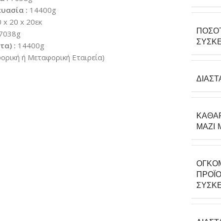
υασία :
14400g
 x 20 x 20εκ
ΠΟΣΌ
7038g
ΣΥΣΚΕ
α) :
14400g
ρική ή Μεταφορική Εταιρεία)
ΔΙΑΣΤ
ΚΑΘΑ
ΜΑΖΊ 
ΟΓΚΟ
ΠΡΟΪΌ
ΣΥΣΚΕ