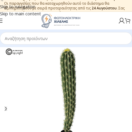
Οι παραγγελίες που θα καταχωρηθούν αυτό το διάστημα θα
Skip to navigation
εξυπηρετηθούν με σειρά προτεραιότητας από τις
24 Αυγούστου
. Σας
ευχαριστούμε για την εμπιστοσύνη.
Skip to main content