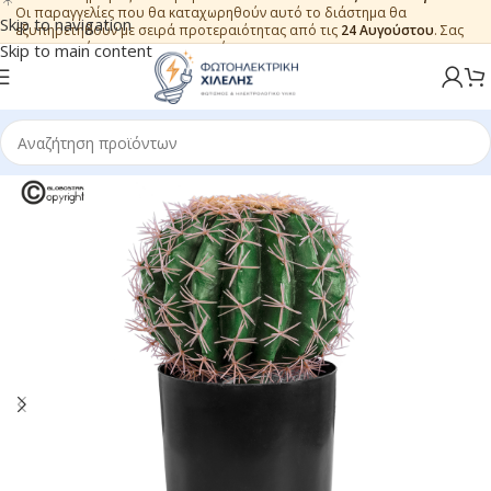
Οι παραγγελίες που θα καταχωρηθούν αυτό το διάστημα θα
Skip to navigation
εξυπηρετηθούν με σειρά προτεραιότητας από τις
24 Αυγούστου
. Σας
ευχαριστούμε για την εμπιστοσύνη.
Skip to main content