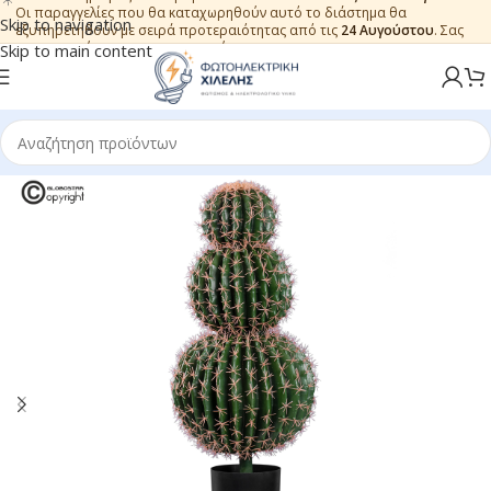
Οι παραγγελίες που θα καταχωρηθούν αυτό το διάστημα θα
Skip to navigation
εξυπηρετηθούν με σειρά προτεραιότητας από τις
24 Αυγούστου
. Σας
ευχαριστούμε για την εμπιστοσύνη.
Skip to main content