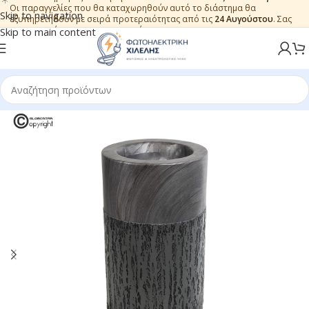
Οι παραγγελίες που θα καταχωρηθούν αυτό το διάστημα θα
Skip to navigation
εξυπηρετηθούν με σειρά προτεραιότητας από τις
24 Αυγούστου
. Σας
ευχαριστούμε για την εμπιστοσύνη.
Skip to main content