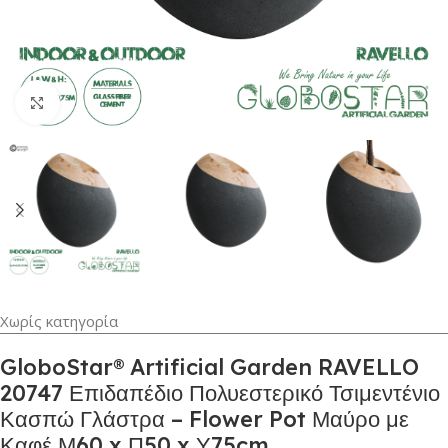
Κλικ για μεγέθυνση
Χωρίς κατηγορία
GloboStar® Artificial Garden RAVELLO
20747 Επιδαπέδιο Πολυεστερικό Τσιμεντένιο
Κασπώ Γλάστρα – Flower Pot Μαύρο με
Καφέ Μ60 x Π50 x Υ75cm