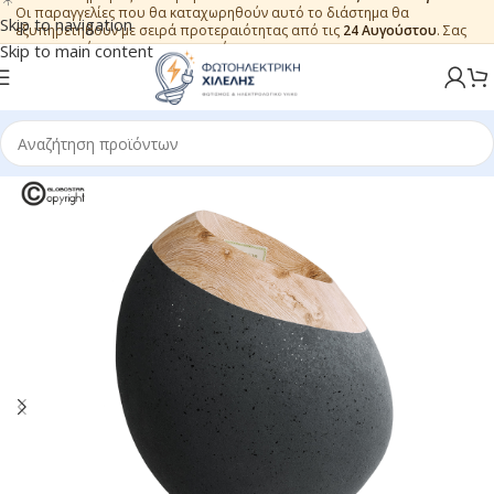
Οι παραγγελίες που θα καταχωρηθούν αυτό το διάστημα θα
Skip to navigation
εξυπηρετηθούν με σειρά προτεραιότητας από τις
24 Αυγούστου
. Σας
ευχαριστούμε για την εμπιστοσύνη.
Skip to main content