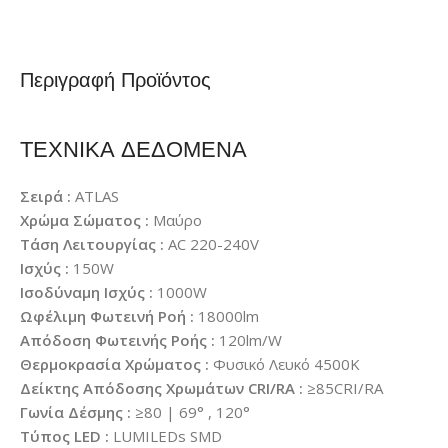
Περιγραφή Προϊόντος
ΤΕΧΝΙΚΑ ΔΕΔΟΜΕΝΑ
Σειρά :
ATLAS
Χρώμα Σώματος :
Μαύρο
Τάση Λειτουργίας :
AC 220-240V
Ισχύς :
150W
Ισοδύναμη Ισχύς :
1000W
Ωφέλιμη Φωτεινή Ροή :
18000lm
Απόδοση Φωτεινής Ροής :
120lm/W
Θερμοκρασία Χρώματος :
Φυσικό Λευκό 4500K
Δείκτης Απόδοσης Χρωμάτων CRI/RA :
≥85CRI/RA
Γωνία Δέσμης :
≥80 | 69° , 120°
Τύπος LED :
LUMILEDs SMD