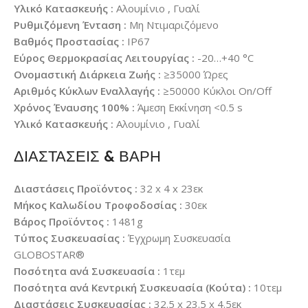
Υλικό Κατασκευής :
Αλουμίνιο , Γυαλί
Ρυθμιζόμενη Ένταση :
Μη Ντιμαριζόμενο
Βαθμός Προστασίας :
IP67
Εύρος Θερμοκρασίας Λειτουργίας :
-20…+40 °C
Ονομαστική Διάρκεια Ζωής :
≥35000 Ώρες
Αριθμός Κύκλων Εναλλαγής :
≥50000 Κύκλοι On/Off
Χρόνος Έναυσης 100% :
Άμεση Εκκίνηση <0.5 s
Υλικό Κατασκευής :
Αλουμίνιο , Γυαλί
ΔΙΑΣΤΑΣΕΙΣ & ΒΑΡΗ
Διαστάσεις Προϊόντος :
32 x 4 x 23εκ
Μήκος Καλωδίου Τροφοδοσίας :
30εκ
Βάρος Προϊόντος :
1481g
Τύπος Συσκευασίας :
Έγχρωμη Συσκευασία
GLOBOSTAR®
Ποσότητα ανά Συσκευασία :
1τεμ
Ποσότητα ανά Κεντρική Συσκευασία (Κούτα) :
10τεμ
Διαστάσεις Συσκευασίας :
32.5 x 23.5 x 4.5εκ