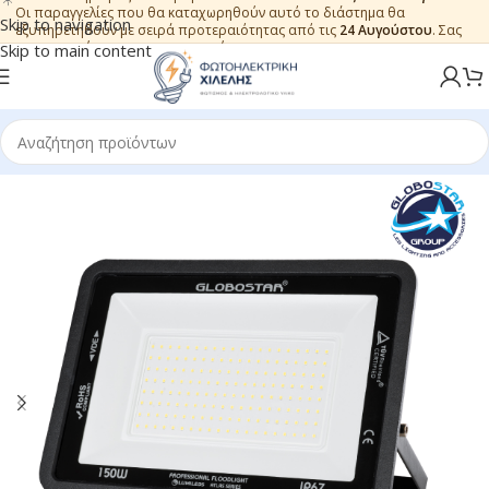
Οι παραγγελίες που θα καταχωρηθούν αυτό το διάστημα θα
Skip to navigation
εξυπηρετηθούν με σειρά προτεραιότητας από τις
24 Αυγούστου
. Σας
ευχαριστούμε για την εμπιστοσύνη.
Skip to main content