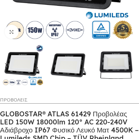
Κλικ για μεγέθυνση
ΠΡΟΒΟΛΕΙΣ
GLOBOSTAR® ATLAS 61429 Προβολέας
LED 150W 18000lm 120° AC 220-240V
Αδιάβροχο IP67 Φυσικό Λευκό Ματ 4500K –
Lumileds SMD Chip – TÜV Rheinland