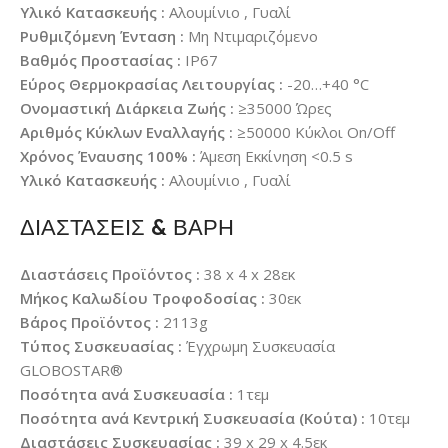
Υλικό Κατασκευής :
Αλουμίνιο , Γυαλί
Ρυθμιζόμενη Ένταση :
Μη Ντιμαριζόμενο
Βαθμός Προστασίας :
IP67
Εύρος Θερμοκρασίας Λειτουργίας :
-20…+40 °C
Ονομαστική Διάρκεια Ζωής :
≥35000 Ώρες
Αριθμός Κύκλων Εναλλαγής :
≥50000 Κύκλοι On/Off
Χρόνος Έναυσης 100% :
Άμεση Εκκίνηση <0.5 s
Υλικό Κατασκευής :
Αλουμίνιο , Γυαλί
ΔΙΑΣΤΑΣΕΙΣ & ΒΑΡΗ
Διαστάσεις Προϊόντος :
38 x 4 x 28εκ
Μήκος Καλωδίου Τροφοδοσίας :
30εκ
Βάρος Προϊόντος :
2113g
Τύπος Συσκευασίας :
Έγχρωμη Συσκευασία
GLOBOSTAR®
Ποσότητα ανά Συσκευασία :
1τεμ
Ποσότητα ανά Κεντρική Συσκευασία (Κούτα) :
10τεμ
Διαστάσεις Συσκευασίας :
39 x 29 x 4.5εκ