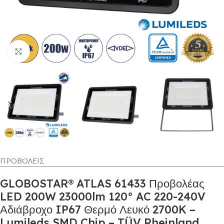
Κλικ για μεγέθυνση
ΠΡΟΒΟΛΕΙΣ
GLOBOSTAR® ATLAS 61433 Προβολέας
LED 200W 23000lm 120° AC 220-240V
Αδιάβροχο IP67 Θερμό Λευκό 2700K –
Lumileds SMD Chip – TÜV Rheinland