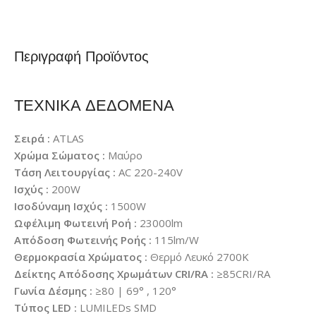
Περιγραφή Προϊόντος
ΤΕΧΝΙΚΑ ΔΕΔΟΜΕΝΑ
Σειρά :
ATLAS
Χρώμα Σώματος :
Μαύρο
Τάση Λειτουργίας :
AC 220-240V
Ισχύς :
200W
Ισοδύναμη Ισχύς :
1500W
Ωφέλιμη Φωτεινή Ροή :
23000lm
Απόδοση Φωτεινής Ροής :
115lm/W
Θερμοκρασία Χρώματος :
Θερμό Λευκό 2700K
Δείκτης Απόδοσης Χρωμάτων CRI/RA :
≥85CRI/RA
Γωνία Δέσμης :
≥80 | 69° , 120°
Τύπος LED :
LUMILEDs SMD