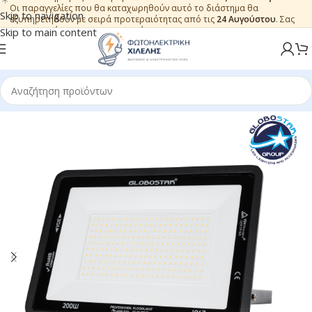
Οι παραγγελίες που θα καταχωρηθούν αυτό το διάστημα θα
Skip to navigation
εξυπηρετηθούν με σειρά προτεραιότητας από τις
24 Αυγούστου
. Σας
ευχαριστούμε για την εμπιστοσύνη.
Skip to main content