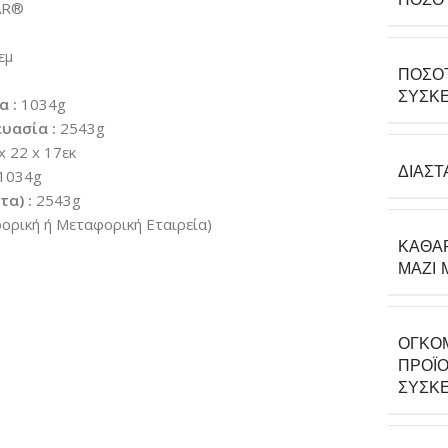
AR®
εμ
ΠΟΣΌ
ΣΥΣΚΕ
α :
1034g
υασία :
2543g
x 22 x 17εκ
ΔΙΑΣΤ
1034g
α) :
2543g
ρική ή Μεταφορική Εταιρεία)
ΚΑΘΑ
ΜΑΖΊ 
ΟΓΚΟ
ΠΡΟΪΌ
ΣΥΣΚΕ