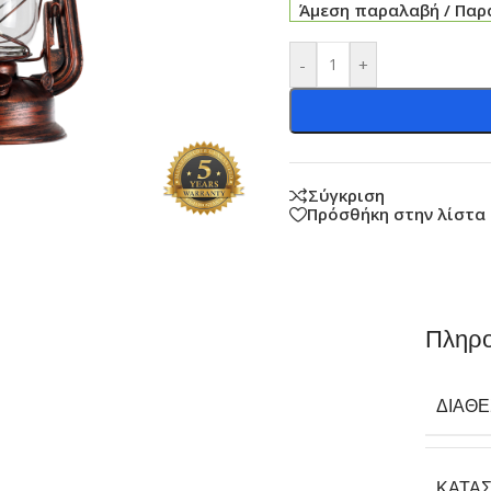
Άμεση παραλαβή / Παρά
-
+
Σύγκριση
Πρόσθήκη στην λίστα
Πληρο
ΔΙΑΘ
ΚΑΤΑ