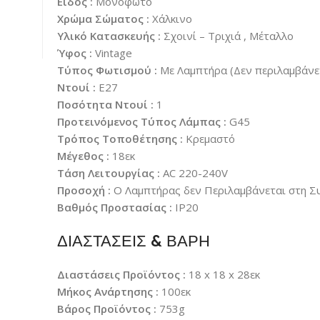
Είδος :
Μονόφωτο
Χρώμα Σώματος :
Χάλκινο
Υλικό Κατασκευής :
Σχοινί – Τριχιά , Μέταλλο
Ύφος :
Vintage
Τύπος Φωτισμού :
Με Λαμπτήρα (Δεν περιλαμβάνε
Ντουί :
E27
Ποσότητα Ντουί :
1
Προτεινόμενος Τύπος Λάμπας :
G45
Τρόπος Τοποθέτησης :
Κρεμαστό
Μέγεθος :
18εκ
Τάση Λειτουργίας :
AC 220-240V
Προσοχή :
Ο Λαμπτήρας δεν Περιλαμβάνεται στη Σ
Βαθμός Προστασίας :
IP20
ΔΙΑΣΤΑΣΕΙΣ & ΒΑΡΗ
Διαστάσεις Προϊόντος :
18 x 18 x 28εκ
Μήκος Ανάρτησης :
100εκ
Βάρος Προϊόντος :
753g