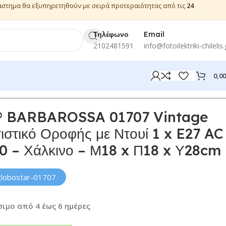
ιάστημα θα εξυπηρετηθούν με σειρά προτεραιότητας από τις
24
Τηλέφωνο
Email
2102481591
info@fotoilektriki-chilelis.
0,0
 BARBAROSSA 01707 Vintage
στικό Οροφής με Ντουί 1 x E27 AC
0 – Χάλκινο – Μ18 x Π18 x Υ28cm
globostar-01707
ιμο από 4 έως 6 ημέρες