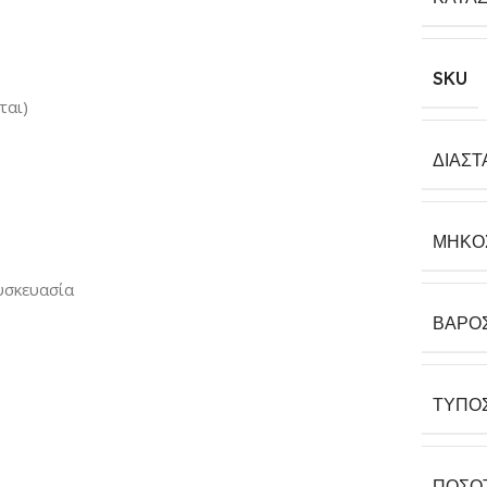
SKU
ται)
ΔΙΑΣΤ
ΜΉΚΟ
υσκευασία
ΒΆΡΟ
ΤΎΠΟ
ΠΟΣΌ