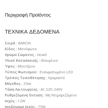
Περιγραφή Προϊόντος
ΤΕΧΝΙΚΑ ΔΕΔΟΜΕΝΑ
Σειρά :
BARON
Είδος :
Μονόφωτο
Χρώμα Σώματος :
Λευκό
Υλικό Κατασκευής :
Αλουμίνιο
Ύφος :
Μοντέρνο
Τύπος Φωτισμού :
Ενσωματωμένο LED
Τρόπος Τοποθέτησης :
Κρεμαστό
Μέγεθος :
25εκ
Τάση Λειτουργίας :
AC 220-240V
Ρυθμιζόμενη Ένταση :
Μη Ντιμαριζόμενο
Ισχύς :
12W
Ισοδύναμη Ισχύς :
75W