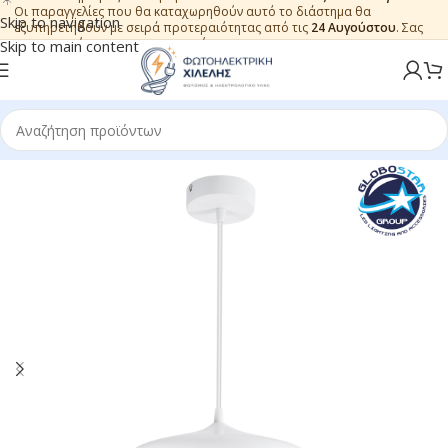
Οι παραγγελίες που θα καταχωρηθούν αυτό το διάστημα θα
Skip to navigation
εξυπηρετηθούν με σειρά προτεραιότητας από τις
24 Αυγούστου
. Σας
ευχαριστούμε για την εμπιστοσύνη.
Skip to main content