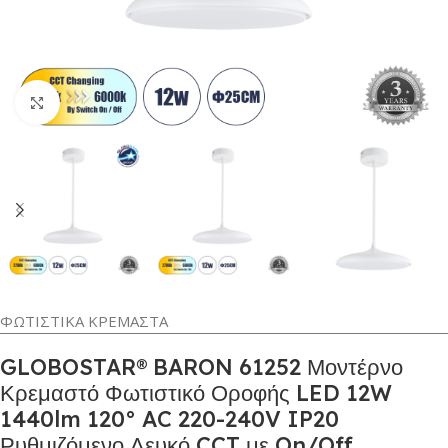
Κλικ για μεγέθυνση
ΦΩΤΙΣΤΙΚΑ ΚΡΕΜΑΣΤΑ
GLOBOSTAR® BARON 61252 Μοντέρνο
Κρεμαστό Φωτιστικό Οροφής LED 12W
1440lm 120° AC 220-240V IP20
Ρυθμιζόμενο Λευκό CCT με On/Off