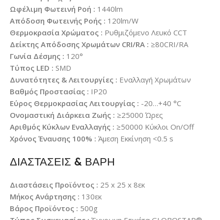
Ωφέλιμη Φωτεινή Ροή :
1440lm
Απόδοση Φωτεινής Ροής :
120lm/W
Θερμοκρασία Χρώματος :
Ρυθμιζόμενο Λευκό CCT
Δείκτης Απόδοσης Χρωμάτων CRI/RA :
≥80CRI/RA
Γωνία Δέσμης :
120°
Τύπος LED :
SMD
Δυνατότητες & Λειτουργίες :
Εναλλαγή Χρωμάτων
Βαθμός Προστασίας :
IP20
Εύρος Θερμοκρασίας Λειτουργίας :
-20…+40 °C
Ονομαστική Διάρκεια Ζωής :
≥25000 Ώρες
Αριθμός Κύκλων Εναλλαγής :
≥50000 Κύκλοι On/Off
Χρόνος Έναυσης 100% :
Άμεση Εκκίνηση <0.5 s
ΔΙΑΣΤΑΣΕΙΣ & ΒΑΡΗ
Διαστάσεις Προϊόντος :
25 x 25 x 8εκ
Μήκος Ανάρτησης :
130εκ
Βάρος Προϊόντος :
500g