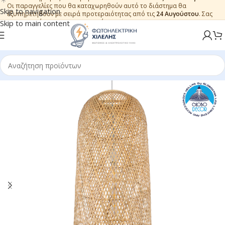
Οι παραγγελίες που θα καταχωρηθούν αυτό το διάστημα θα
Skip to navigation
εξυπηρετηθούν με σειρά προτεραιότητας από τις
24 Αυγούστου
. Σας
ευχαριστούμε για την εμπιστοσύνη.
Skip to main content