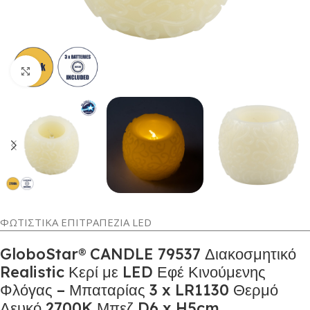
Κλικ για μεγέθυνση
ΦΩΤΙΣΤΙΚΑ ΕΠΙΤΡΑΠΕΖΙΑ LED
GloboStar® CANDLE 79537 Διακοσμητικό
Realistic Κερί με LED Εφέ Κινούμενης
Φλόγας – Μπαταρίας 3 x LR1130 Θερμό
Λευκό 2700K Μπεζ D6 x H5cm