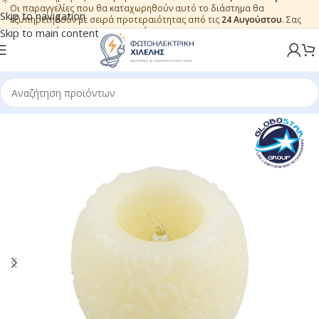
Οι παραγγελίες που θα καταχωρηθούν αυτό το διάστημα θα
Skip to navigation
εξυπηρετηθούν με σειρά προτεραιότητας από τις
24 Αυγούστου
. Σας
ευχαριστούμε για την εμπιστοσύνη.
Skip to main content