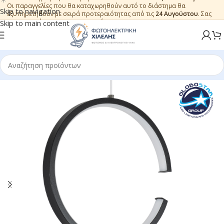
Οι παραγγελίες που θα καταχωρηθούν αυτό το διάστημα θα
Skip to navigation
εξυπηρετηθούν με σειρά προτεραιότητας από τις
24 Αυγούστου
. Σας
ευχαριστούμε για την εμπιστοσύνη.
Skip to main content