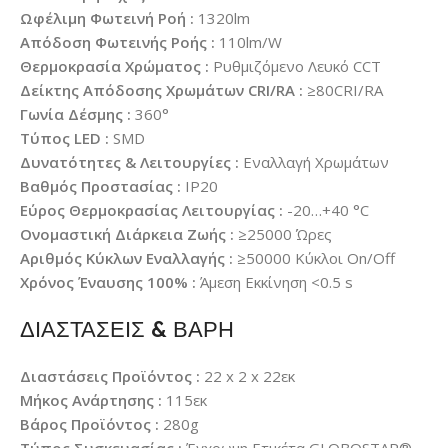
Ωφέλιμη Φωτεινή Ροή :
1320lm
Απόδοση Φωτεινής Ροής :
110lm/W
Θερμοκρασία Χρώματος :
Ρυθμιζόμενο Λευκό CCT
Δείκτης Απόδοσης Χρωμάτων CRI/RA :
≥80CRI/RA
Γωνία Δέσμης :
360°
Τύπος LED :
SMD
Δυνατότητες & Λειτουργίες :
Εναλλαγή Χρωμάτων
Βαθμός Προστασίας :
IP20
Εύρος Θερμοκρασίας Λειτουργίας :
-20…+40 °C
Ονομαστική Διάρκεια Ζωής :
≥25000 Ώρες
Αριθμός Κύκλων Εναλλαγής :
≥50000 Κύκλοι On/Off
Χρόνος Έναυσης 100% :
Άμεση Εκκίνηση <0.5 s
ΔΙΑΣΤΑΣΕΙΣ & ΒΑΡΗ
Διαστάσεις Προϊόντος :
22 x 2 x 22εκ
Μήκος Ανάρτησης :
115εκ
Βάρος Προϊόντος :
280g