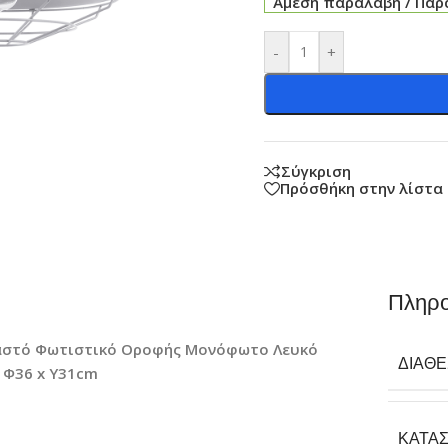
Άμεση παραλαβή / Παρά
-
+
Σύγκριση
Πρόσθήκη στην λίστα
Πληρο
ρεμαστό Φωτιστικό Οροφής Μονόφωτο Λευκό
ΔΙΑΘ
 Φ36 x Υ31cm
ΚΑΤΑ