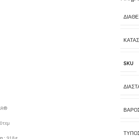
ΔΙΑΘ
ΚΑΤΑ
SKU
ΔΙΑΣΤ
AR®
ΒΆΡΟ
0τεμ
ΤΎΠΟ
α :
918g