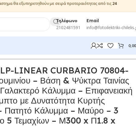
ιάστημα θα εξυπηρετηθούν με σειρά προτεραιότητας από τις
24
Τηλέφωνο
Email
2102481591
info@fotoilektriki-chilelis.
0,0
ALP-LINEAR CURBARIO 70804-
υμινίου – Βάση & Ψύκτρα Ταινίας
Γαλακτερό Κάλυμμα – Επιφανειακή
μπτο με Δυνατότητα Κυρτής
– Πατητό Κάλυμμα – Μαύρο – 3
ο 5 Τεμαχίων – Μ300 x Π1.8 x