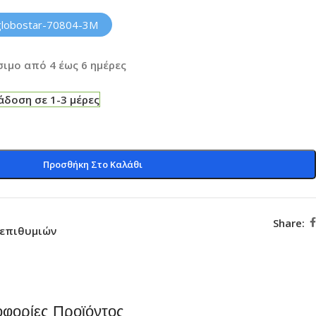
globostar-70804-3M
ιμο από 4 έως 6 ημέρες
δοση σε 1-3 μέρες
Προσθήκη Στο Καλάθι
Share:
 επιθυμιών
φορίες Προϊόντος