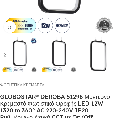
Κλικ για μεγέθυνση
ΦΩΤΙΣΤΙΚΑ ΚΡΕΜΑΣΤΑ
GLOBOSTAR® DEROBA 61298 Μοντέρνο
Κρεμαστό Φωτιστικό Οροφής LED 12W
1320lm 360° AC 220-240V IP20
Ρυθμιζόμενο Λευκό CCT με On/Off