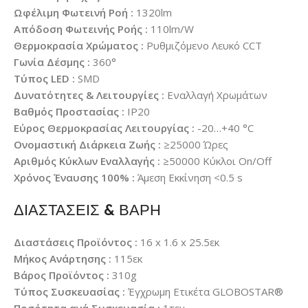
Ωφέλιμη Φωτεινή Ροή :
1320lm
Απόδοση Φωτεινής Ροής :
110lm/W
Θερμοκρασία Χρώματος :
Ρυθμιζόμενο Λευκό CCT
Γωνία Δέσμης :
360°
Τύπος LED :
SMD
Δυνατότητες & Λειτουργίες :
Εναλλαγή Χρωμάτων
Βαθμός Προστασίας :
IP20
Εύρος Θερμοκρασίας Λειτουργίας :
-20…+40 °C
Ονομαστική Διάρκεια Ζωής :
≥25000 Ώρες
Αριθμός Κύκλων Εναλλαγής :
≥50000 Κύκλοι On/Off
Χρόνος Έναυσης 100% :
Άμεση Εκκίνηση <0.5 s
ΔΙΑΣΤΑΣΕΙΣ & ΒΑΡΗ
Διαστάσεις Προϊόντος :
16 x 1.6 x 25.5εκ
Μήκος Ανάρτησης :
115εκ
Βάρος Προϊόντος :
310g
Τύπος Συσκευασίας :
Έγχρωμη Ετικέτα GLOBOSTAR®