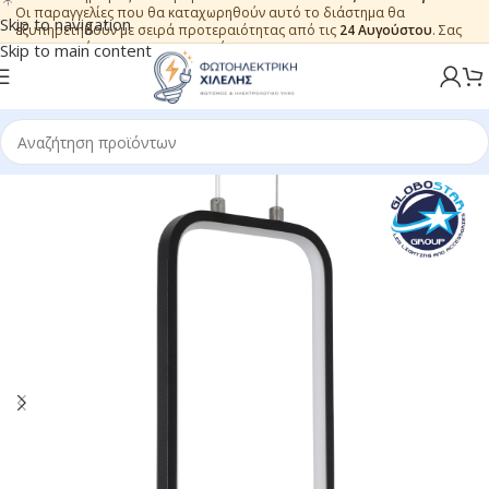
Οι παραγγελίες που θα καταχωρηθούν αυτό το διάστημα θα
Skip to navigation
εξυπηρετηθούν με σειρά προτεραιότητας από τις
24 Αυγούστου
. Σας
ευχαριστούμε για την εμπιστοσύνη.
Skip to main content