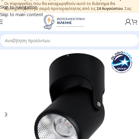
Οι παραγγελίες που θα καταχωρηθούν αυτό το διάστημα θα
Skip to navigation
εξυπηρετηθούν με σειρά προτεραιότητας από τις
24 Αυγούστου
. Σας
ευχαριστούμε για την εμπιστοσύνη.
Skip to main content