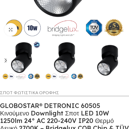
Κλικ για μεγέθυνση
ΣΠΟΤ ΦΩΤΙΣΤΙΚΑ ΟΡΟΦΗΣ
GLOBOSTAR® DETRONIC 60505
Κινούμενο Downlight Σποτ LED 10W
1250lm 24° AC 220-240V IP20 Θερμό
Λευκό 2700K – Bridgelux COB Chip & TÜV