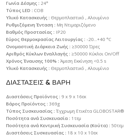
Γωνία Δέσμης :
24°
Τύπος LED :
COB
Υλικό Κατασκευής :
Θερμοπλαστικό , Αλουμίνιο
Ρυθμιζόμενη Ένταση :
Μη Ντιμαριζόμενο
Βαθμός Προστασίας :
IP20
Εύρος Θερμοκρασίας Λειτουργίας :
-20…+40 °C
Ονομαστική Διάρκεια Ζωής :
≥30000 Ώρες
Αριθμός Κύκλων Εναλλαγής :
≥50000 Κύκλοι On/Off
Χρόνος Έναυσης 100% :
Άμεση Εκκίνηση <0.5 s
Υλικό Κατασκευής :
Θερμοπλαστικό , Αλουμίνιο
ΔΙΑΣΤΑΣΕΙΣ & ΒΑΡΗ
Διαστάσεις Προϊόντος :
9 x 9 x 16εκ
Βάρος Προϊόντος :
369g
Τύπος Συσκευασίας :
Έγχρωμη Ετικέτα GLOBOSTAR®
Ποσότητα ανά Συσκευασία :
1τεμ
Ποσότητα ανά Κεντρική Συσκευασία (Κούτα) :
50τεμ
Διαστάσεις Συσκευασίας :
18 x 10 x 10εκ