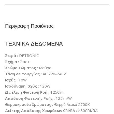
Περιγραφή Προϊόντος
ΤΕΧΝΙΚΑ ΔΕΔΟΜΕΝΑ
Σειρά :
DETRONIC
Σχήμα :
Σποτ
Χρώμα Σώματος :
Μαύρο
Τάση Λειτουργίας :
AC 220-240V
Ισχύς :
10W
Ισοδύναμη Ισχύς :
120W
Ωφέλιμη Φωτεινή Ροή :
1250lm
Απόδοση Φωτεινής Ροής :
125lm/W
Θερμοκρασία Χρώματος :
Θερμό Λευκό 2700K
Δείκτης Απόδοσης Χρωμάτων CRI/RA :
≥80CRI/RA