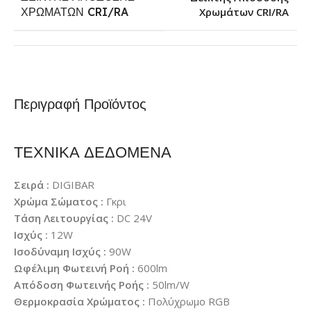
Χρωμάτων CRI/RA
ΧΡΩΜΆΤΩΝ CRI/RA
Περιγραφή Προϊόντος
ΤΕΧΝΙΚΑ ΔΕΔΟΜΕΝΑ
Σειρά :
DIGIBAR
Χρώμα Σώματος :
Γκρι
Τάση Λειτουργίας :
DC 24V
Ισχύς :
12W
Ισοδύναμη Ισχύς :
90W
Ωφέλιμη Φωτεινή Ροή :
600lm
Απόδοση Φωτεινής Ροής :
50lm/W
Θερμοκρασία Χρώματος :
Πολύχρωμο RGB