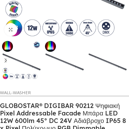
Κλικ για μεγέθυνση
WALL-WASHER
GLOBOSTAR® DIGIBAR 90212 Ψηφιακή
Pixel Addressable Facade Μπάρα LED
12W 600lm 45° DC 24V Αδιάβροχο IP65 8
x Pixel Πολύχρωμο RGB Dimmable