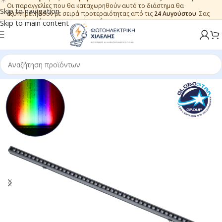
Οι παραγγελίες που θα καταχωρηθούν αυτό το διάστημα θα
Skip to navigation
εξυπηρετηθούν με σειρά προτεραιότητας από τις
24 Αυγούστου
. Σας
ευχαριστούμε για την εμπιστοσύνη.
Skip to main content