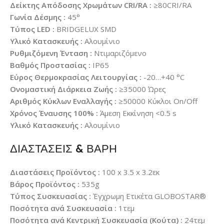
Δείκτης Απόδοσης Χρωμάτων CRI/RA :
≥80CRI/RA
Γωνία Δέσμης :
45°
Τύπος LED :
BRIDGELUX SMD
Υλικό Κατασκευής :
Αλουμίνιο
Ρυθμιζόμενη Ένταση :
Ντιμαριζόμενο
Βαθμός Προστασίας :
IP65
Εύρος Θερμοκρασίας Λειτουργίας :
-20…+40 °C
Ονομαστική Διάρκεια Ζωής :
≥35000 Ώρες
Αριθμός Κύκλων Εναλλαγής :
≥50000 Κύκλοι On/Off
Χρόνος Έναυσης 100% :
Άμεση Εκκίνηση <0.5 s
Υλικό Κατασκευής :
Αλουμίνιο
ΔΙΑΣΤΑΣΕΙΣ & ΒΑΡΗ
Διαστάσεις Προϊόντος :
100 x 3.5 x 3.2εκ
Βάρος Προϊόντος :
535g
Τύπος Συσκευασίας :
Έγχρωμη Ετικέτα GLOBOSTAR®
Ποσότητα ανά Συσκευασία :
1τεμ
Ποσότητα ανά Κεντρική Συσκευασία (Κούτα) :
24τεμ