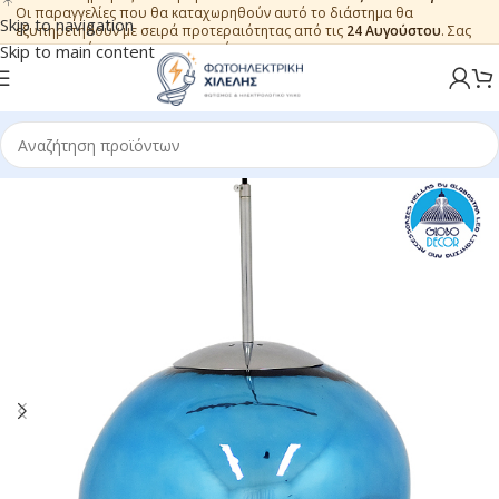
Οι παραγγελίες που θα καταχωρηθούν αυτό το διάστημα θα
Skip to navigation
εξυπηρετηθούν με σειρά προτεραιότητας από τις
24 Αυγούστου
. Σας
ευχαριστούμε για την εμπιστοσύνη.
Skip to main content