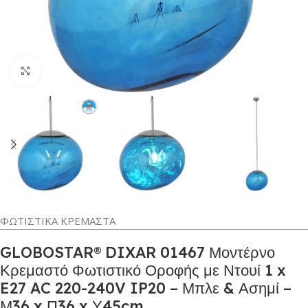
Κλικ για μεγέθυνση
ΦΩΤΙΣΤΙΚΑ ΚΡΕΜΑΣΤΑ
GLOBOSTAR® DIXAR 01467 Μοντέρνο
Κρεμαστό Φωτιστικό Οροφής με Ντουί 1 x
E27 AC 220-240V IP20 – Μπλε & Ασημί –
Μ36 x Π36 x Υ45cm