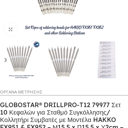
Κλικ για μεγέθυνση
ΟΡΓΑΝΑ ΜΕΤΡΗΣΗΣ
GLOBOSTAR® DRILLPRO-T12 79977 Σετ
10 Κεφαλών για Σταθμό Συγκόλλησης/
Κολλητήρι Συμβατές με Μοντέλα HAKKO
FX951 & FX952 – Μ15.5 x Π15.5 x Υ2cm –