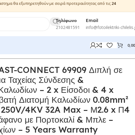
ιάστημα θα εξυπηρετηθούν με σειρά προτεραιότητας από τις
24
Τηλέφωνο
Email
2102481591
info@fotoilektriki-chilelis.
0,0
FAST-CONNECT 69909 Διπλή σε
α Ταχείας Σύνδεσης &
αλωδίων – 2 x Είσοδοι & 4 x
μβατή Διατομή Καλωδίων 0.08mm²
 250V/4KV 32A Max – Μ2.6 x Π4
άφανο με Πορτοκαλί & Μπλε –
χίων – 5 Years Warranty