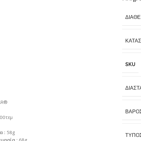
ΔΙΑΘ
ΚΑΤΑ
SKU
ΔΙΑΣΤ
AR®
ΒΆΡΟ
00τεμ
α :
58g
ΤΎΠΟ
υασία :
68g