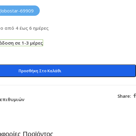
globostar-69909
ο από 4 έως 6 ημέρες
δοση σε 1-3 μέρες
Προσθήκη Στο Καλάθι
Share:
 επιθυμιών
φορίες Προϊόντος