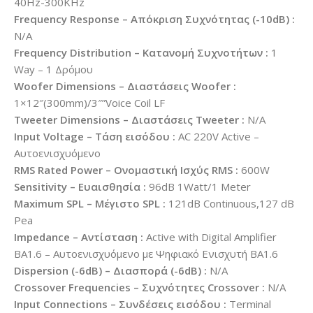
40Hz-300KHz
Frequency Response – Απόκριση Συχνότητας (-10dB) :
N/A
Frequency Distribution – Κατανομή Συχνοτήτων :
1
Way – 1 Δρόμου
Woofer Dimensions – Διαστάσεις Woofer :
1×12″(300mm)/3″”Voice Coil LF
Tweeter Dimensions – Διαστάσεις Tweeter :
N/A
Input Voltage – Τάση εισόδου :
AC 220V Active –
Αυτοενισχυόμενο
RMS Rated Power – Ονομαστική Ισχύς RMS :
600W
Sensitivity – Ευαισθησία :
96dB 1Watt/1 Meter
Maximum SPL – Μέγιστο SPL :
121dB Continuous,127 dB
Pea
Impedance – Αντίσταση :
Active with Digital Amplifier
BA1.6 – Αυτοενισχυόμενο με Ψηφιακό Ενισχυτή BA1.6
Dispersion (-6dB) – Διασπορά (-6dB) :
N/A
Crossover Frequencies – Συχνότητες Crossover :
N/A
Input Connections – Συνδέσεις εισόδου :
Terminal