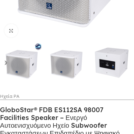
Κλικ για μεγέθυνση
Ηχεία PA
GloboStar® FDB ES112SA 98007
Facilities Speaker – Ενεργό
Αυτοενισχυόμενο Ηχείο Subwoofer
Εγκαταστάσεων Επιδαπέδιο με Ψηφιακό