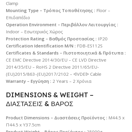
Clamp
Mounting Type – Τρόπος Τοποθέτησης :
Floor –
Επιδαπέδιο
Operation Environment – Περιβάλλον Λειτουργίας :
Indoor – Εσωτερικός Χώρος
Protection Rating – Βαθμός Προστασίας :
IP20
Certification Identification M/N :
FDB-ES112S
Certificates & Standards – Πιστοποιητικά & Πρότυπα :
CE EMC Directive 2014/30/EU – CE LVD Directive
2014/35/EU – RoHS 2 Directive 2011/65/EU-
(EU)2015/863-(EU)2017/2102 – ᐊVDEᐅ Cable
Warranty – Εγγύηση :
2 Years – 2 Χρόνια
DIMENSIONS & WEIGHT –
ΔΙΑΣΤΑΣΕΙΣ & ΒΑΡΟΣ
Product Dimensions – Διαστάσεις Προϊόντος :
Μ44.5 x
Π44.5 x Υ37.5cm
Product Weight – Βάρος Προϊόντος :
25000g