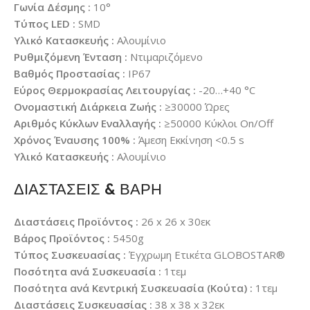
Γωνία Δέσμης :
10°
Τύπος LED :
SMD
Υλικό Κατασκευής :
Αλουμίνιο
Ρυθμιζόμενη Ένταση :
Ντιμαριζόμενο
Βαθμός Προστασίας :
IP67
Εύρος Θερμοκρασίας Λειτουργίας :
-20…+40 °C
Ονομαστική Διάρκεια Ζωής :
≥30000 Ώρες
Αριθμός Κύκλων Εναλλαγής :
≥50000 Κύκλοι On/Off
Χρόνος Έναυσης 100% :
Άμεση Εκκίνηση <0.5 s
Υλικό Κατασκευής :
Αλουμίνιο
ΔΙΑΣΤΑΣΕΙΣ & ΒΑΡΗ
Διαστάσεις Προϊόντος :
26 x 26 x 30εκ
Βάρος Προϊόντος :
5450g
Τύπος Συσκευασίας :
Έγχρωμη Ετικέτα GLOBOSTAR®
Ποσότητα ανά Συσκευασία :
1τεμ
Ποσότητα ανά Κεντρική Συσκευασία (Κούτα) :
1τεμ
Διαστάσεις Συσκευασίας :
38 x 38 x 32εκ