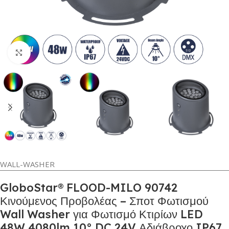
Κλικ για μεγέθυνση
WALL-WASHER
GloboStar® FLOOD-MILO 90742
Κινούμενος Προβολέας – Σποτ Φωτισμού
Wall Washer για Φωτισμό Κτιρίων LED
48W 4080lm 10° DC 24V Αδιάβροχο IP67