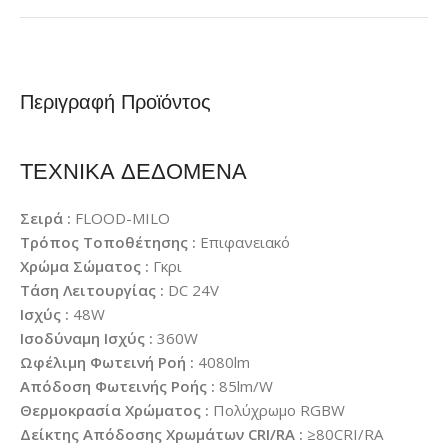
Περιγραφή Προϊόντος
ΤΕΧΝΙΚΑ ΔΕΔΟΜΕΝΑ
Σειρά :
FLOOD-MILO
Τρόπος Τοποθέτησης :
Επιφανειακό
Χρώμα Σώματος :
Γκρι
Τάση Λειτουργίας :
DC 24V
Ισχύς :
48W
Ισοδύναμη Ισχύς :
360W
Ωφέλιμη Φωτεινή Ροή :
4080lm
Απόδοση Φωτεινής Ροής :
85lm/W
Θερμοκρασία Χρώματος :
Πολύχρωμο RGBW
Δείκτης Απόδοσης Χρωμάτων CRI/RA :
≥80CRI/RA