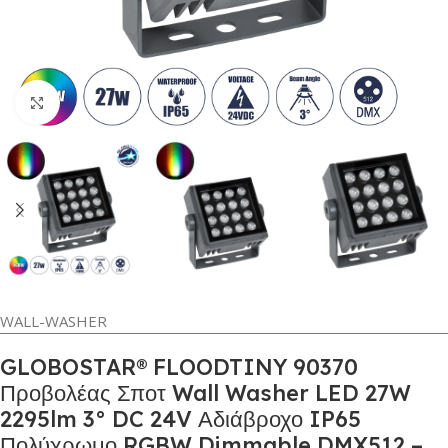
Κλικ για μεγέθυνση
WALL-WASHER
GLOBOSTAR® FLOODTINY 90370
Προβολέας Σποτ Wall Washer LED 27W
2295lm 3° DC 24V Αδιάβροχο IP65
Πολύχρωμο RGBW Dimmable DMX512 –