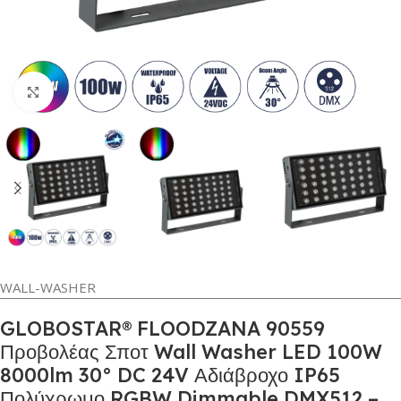
Κλικ για μεγέθυνση
WALL-WASHER
GLOBOSTAR® FLOODZANA 90559
Προβολέας Σποτ Wall Washer LED 100W
8000lm 30° DC 24V Αδιάβροχο IP65
Πολύχρωμο RGBW Dimmable DMX512 –