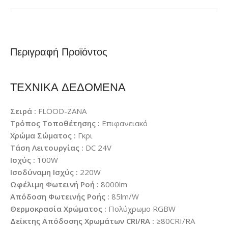
Περιγραφή Προϊόντος
ΤΕΧΝΙΚΑ ΔΕΔΟΜΕΝΑ
Σειρά :
FLOOD-ZANA
Τρόπος Τοποθέτησης :
Επιφανειακό
Χρώμα Σώματος :
Γκρι
Τάση Λειτουργίας :
DC 24V
Ισχύς :
100W
Ισοδύναμη Ισχύς :
220W
Ωφέλιμη Φωτεινή Ροή :
8000lm
Απόδοση Φωτεινής Ροής :
85lm/W
Θερμοκρασία Χρώματος :
Πολύχρωμο RGBW
Δείκτης Απόδοσης Χρωμάτων CRI/RA :
≥80CRI/RA