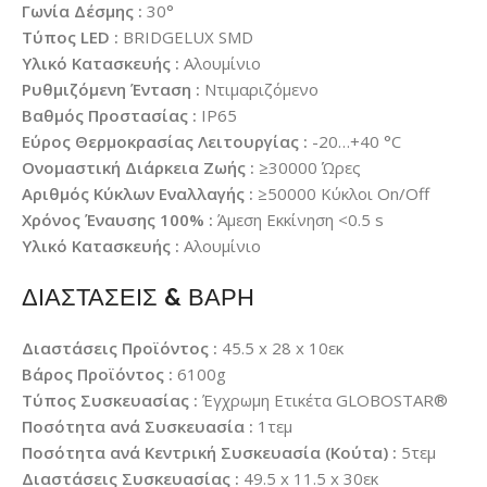
Γωνία Δέσμης :
30°
Τύπος LED :
BRIDGELUX SMD
Υλικό Κατασκευής :
Αλουμίνιο
Ρυθμιζόμενη Ένταση :
Ντιμαριζόμενο
Βαθμός Προστασίας :
IP65
Εύρος Θερμοκρασίας Λειτουργίας :
-20…+40 °C
Ονομαστική Διάρκεια Ζωής :
≥30000 Ώρες
Αριθμός Κύκλων Εναλλαγής :
≥50000 Κύκλοι On/Off
Χρόνος Έναυσης 100% :
Άμεση Εκκίνηση <0.5 s
Υλικό Κατασκευής :
Αλουμίνιο
ΔΙΑΣΤΑΣΕΙΣ & ΒΑΡΗ
Διαστάσεις Προϊόντος :
45.5 x 28 x 10εκ
Βάρος Προϊόντος :
6100g
Τύπος Συσκευασίας :
Έγχρωμη Ετικέτα GLOBOSTAR®
Ποσότητα ανά Συσκευασία :
1τεμ
Ποσότητα ανά Κεντρική Συσκευασία (Κούτα) :
5τεμ
Διαστάσεις Συσκευασίας :
49.5 x 11.5 x 30εκ