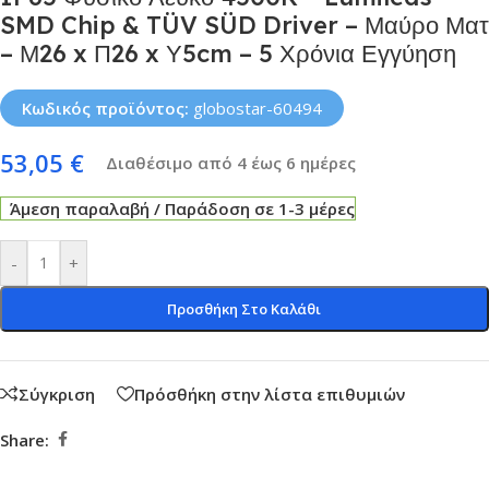
SMD Chip & TÜV SÜD Driver – Μαύρο Ματ
– Μ26 x Π26 x Υ5cm – 5 Χρόνια Εγγύηση
Κωδικός προϊόντος:
globostar-60494
53,05
€
Διαθέσιμο από 4 έως 6 ημέρες
Άμεση παραλαβή / Παράδοση σε 1-3 μέρες
-
+
Προσθήκη Στο Καλάθι
Σύγκριση
Πρόσθήκη στην λίστα επιθυμιών
Share: