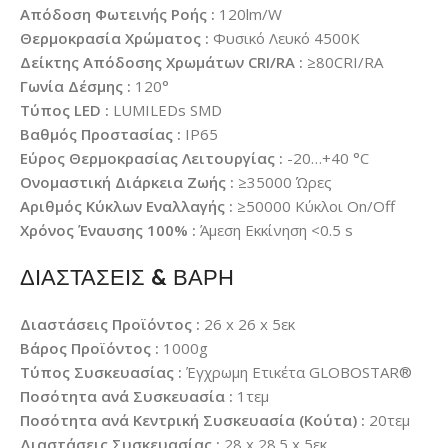
Απόδοση Φωτεινής Ροής :
120lm/W
Θερμοκρασία Χρώματος :
Φυσικό Λευκό 4500K
Δείκτης Απόδοσης Χρωμάτων CRI/RA :
≥80CRI/RA
Γωνία Δέσμης :
120°
Τύπος LED :
LUMILEDs SMD
Βαθμός Προστασίας :
IP65
Εύρος Θερμοκρασίας Λειτουργίας :
-20…+40 °C
Ονομαστική Διάρκεια Ζωής :
≥35000 Ώρες
Αριθμός Κύκλων Εναλλαγής :
≥50000 Κύκλοι On/Off
Χρόνος Έναυσης 100% :
Άμεση Εκκίνηση <0.5 s
ΔΙΑΣΤΑΣΕΙΣ & ΒΑΡΗ
Διαστάσεις Προϊόντος :
26 x 26 x 5εκ
Βάρος Προϊόντος :
1000g
Τύπος Συσκευασίας :
Έγχρωμη Ετικέτα GLOBOSTAR®
Ποσότητα ανά Συσκευασία :
1τεμ
Ποσότητα ανά Κεντρική Συσκευασία (Κούτα) :
20τεμ
Διαστάσεις Συσκευασίας :
28 x 28.5 x 5εκ