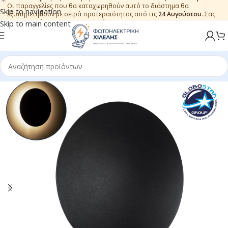
Οι παραγγελίες που θα καταχωρηθούν αυτό το διάστημα θα
Skip to navigation
εξυπηρετηθούν με σειρά προτεραιότητας από τις
24 Αυγούστου
. Σας
ευχαριστούμε για την εμπιστοσύνη.
Skip to main content