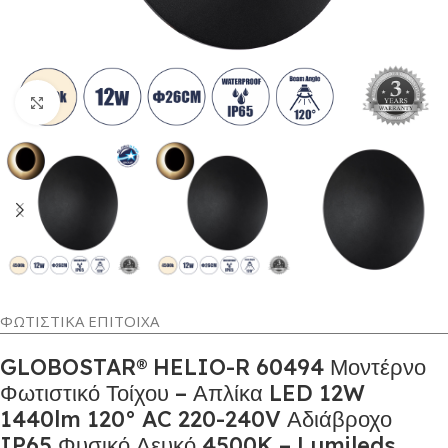
Κλικ για μεγέθυνση
ΦΩΤΙΣΤΙΚΑ ΕΠΙΤΟΙΧΑ
GLOBOSTAR® HELIO-R 60494 Μοντέρνο
Φωτιστικό Τοίχου – Απλίκα LED 12W
1440lm 120° AC 220-240V Αδιάβροχο
IP65 Φυσικό Λευκό 4500K – Lumileds