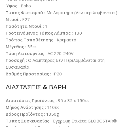
Ύφος :
Boho
Τύπος Φωτισμού :
Με Λαμπτήρα (Δεν περιλαμβάνεται)
Ντουί :
E27
Ποσότητα Ντουί :
1
Προτεινόμενος Τύπος Λάμπας :
T30
Τρόπος Τοποθέτησης :
Κρεμαστό
Μέγεθος :
35εκ
Τάση Λειτουργίας :
AC 220-240V
Προσοχή :
Ο Λαμπτήρας δεν Περιλαμβάνεται στη
Συσκευασία
Βαθμός Προστασίας :
IP20
ΔΙΑΣΤΑΣΕΙΣ & ΒΑΡΗ
Διαστάσεις Προϊόντος :
35 x 35 x 150εκ
Μήκος Ανάρτησης :
110εκ
Βάρος Προϊόντος :
1350g
Τύπος Συσκευασίας :
Έγχρωμη Ετικέτα GLOBOSTAR®