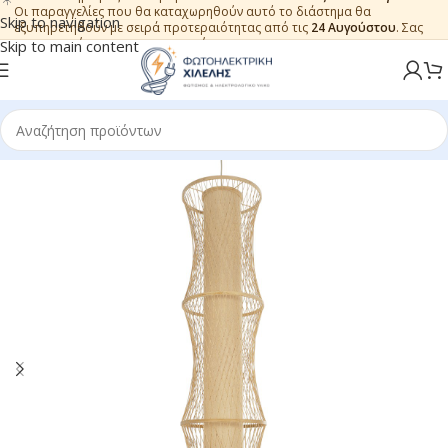
Οι παραγγελίες που θα καταχωρηθούν αυτό το διάστημα θα
Skip to navigation
εξυπηρετηθούν με σειρά προτεραιότητας από τις
24 Αυγούστου
. Σας
ευχαριστούμε για την εμπιστοσύνη.
Skip to main content