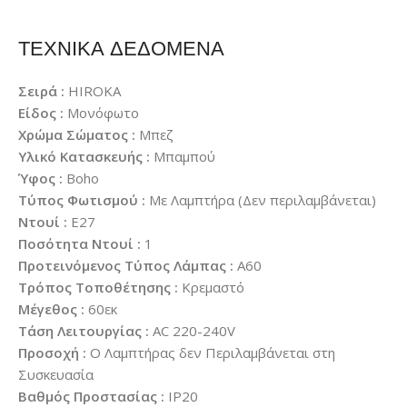
ΤΕΧΝΙΚΑ ΔΕΔΟΜΕΝΑ
Σειρά :
HIROKA
Είδος :
Μονόφωτο
Χρώμα Σώματος :
Μπεζ
Υλικό Κατασκευής :
Μπαμπού
Ύφος :
Boho
Τύπος Φωτισμού :
Με Λαμπτήρα (Δεν περιλαμβάνεται)
Ντουί :
E27
Ποσότητα Ντουί :
1
Προτεινόμενος Τύπος Λάμπας :
A60
Τρόπος Τοποθέτησης :
Κρεμαστό
Μέγεθος :
60εκ
Τάση Λειτουργίας :
AC 220-240V
Προσοχή :
Ο Λαμπτήρας δεν Περιλαμβάνεται στη
Συσκευασία
Βαθμός Προστασίας :
IP20