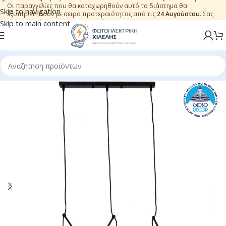
Οι παραγγελίες που θα καταχωρηθούν αυτό το διάστημα θα
Skip to navigation
εξυπηρετηθούν με σειρά προτεραιότητας από τις
24 Αυγούστου
. Σας
ευχαριστούμε για την εμπιστοσύνη.
Skip to main content