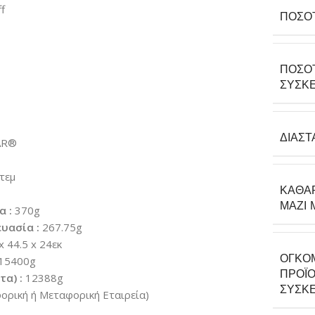
f
ΠΟΣΌ
ΠΟΣΌ
ΣΥΣΚΕ
ΔΙΑΣΤ
AR®
τεμ
ΚΑΘΑ
ΜΑΖΊ 
α :
370g
υασία :
267.75g
x 44.5 x 24εκ
ΟΓΚΟ
15400g
ΠΡΟΪΌ
α) :
12388g
ΣΥΣΚΕ
ρική ή Μεταφορική Εταιρεία)