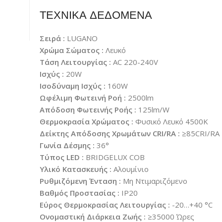
ΤΕΧΝΙΚΑ ΔΕΔΟΜΕΝΑ
Σειρά :
LUGANO
Χρώμα Σώματος :
Λευκό
Τάση Λειτουργίας :
AC 220-240V
Ισχύς :
20W
Ισοδύναμη Ισχύς :
160W
Ωφέλιμη Φωτεινή Ροή :
2500lm
Απόδοση Φωτεινής Ροής :
125lm/W
Θερμοκρασία Χρώματος :
Φυσικό Λευκό 4500K
Δείκτης Απόδοσης Χρωμάτων CRI/RA :
≥85CRI/RA
Γωνία Δέσμης :
36°
Τύπος LED :
BRIDGELUX COB
Υλικό Κατασκευής :
Αλουμίνιο
Ρυθμιζόμενη Ένταση :
Μη Ντιμαριζόμενο
Βαθμός Προστασίας :
IP20
Εύρος Θερμοκρασίας Λειτουργίας :
-20…+40 °C
Ονομαστική Διάρκεια Ζωής :
≥35000 Ώρες