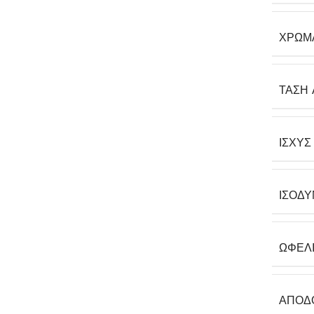
ΧΡΏΜ
ΤΆΣΗ 
ΙΣΧΎΣ
ΙΣΟΔΎ
ΩΦΈΛ
ΑΠΌΔ