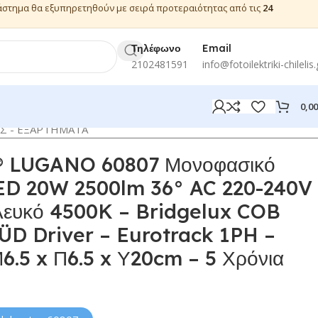
ιάστημα θα εξυπηρετηθούν με σειρά προτεραιότητας από τις
24
Τηλέφωνο
Email
2102481591
info@fotoilektriki-chilelis.
0,0
ΑΣ - ΕΞΑΡΤΗΜΑΤΑ
 LUGANO 60807 Μονοφασικό
ED 20W 2500lm 36° AC 220-240V
Λευκό 4500K – Bridgelux COB
ÜD Driver – Eurotrack 1PH –
6.5 x Π6.5 x Υ20cm – 5 Χρόνια