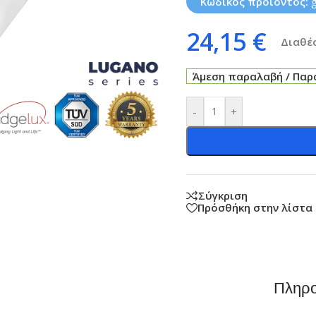
Κωδικός προϊόντος:
24,15
€
Διαθέσ
Άμεση παραλαβή / Παρά
-
+
Σύγκριση
Πρόσθήκη στην λίστα
Πληρο