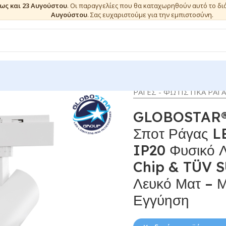
έως και 23 Αυγούστου
. Οι παραγγελίες που θα καταχωρηθούν αυτό το δ
Αυγούστου
. Σας ευχαριστούμε για την εμπιστοσύνη.
ΡΑΓΕΣ - ΦΩΤΙΣΤΙΚΑ ΡΑΓ
GLOBOSTAR®
Σποτ Ράγας L
IP20 Φυσικό 
Chip & TÜV S
Λευκό Ματ – Μ
Εγγύηση