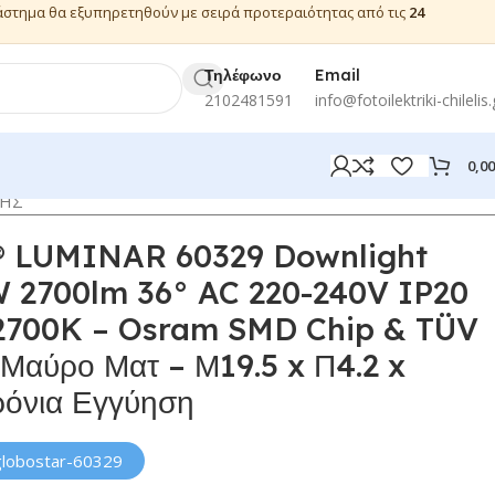
ιάστημα θα εξυπηρετηθούν με σειρά προτεραιότητας από τις
24
Τηλέφωνο
Email
2102481591
info@fotoilektriki-chilelis.
0,0
ΦΗΣ
 LUMINAR 60329 Downlight
 2700lm 36° AC 220-240V IP20
 2700K – Osram SMD Chip & TÜV
Μαύρο Ματ – Μ19.5 x Π4.2 x
ρόνια Εγγύηση
globostar-60329