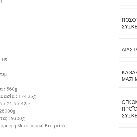
f
ΠΟΣΌ
ΣΥΣΚΕ
ΔΙΑΣΤ
AR®
ΚΑΘΑ
τεμ
ΜΑΖΊ 
α :
560g
υασία :
174.25g
ΟΓΚΟ
5 x 21.5 x 42εκ
ΠΡΟΪΌ
28000g
ΣΥΣΚΕ
α) :
9300g
ρική ή Μεταφορική Εταιρεία)