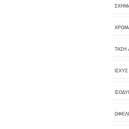
ΣΧΉΜ
ΧΡΏΜ
ΤΆΣΗ 
ΙΣΧΎΣ
ΙΣΟΔΎ
ΩΦΈΛ