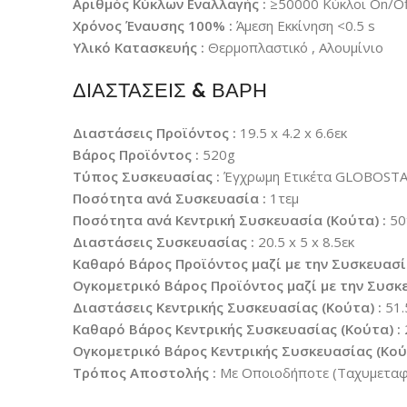
Αριθμός Κύκλων Εναλλαγής :
≥50000 Κύκλοι On/Of
Χρόνος Έναυσης 100% :
Άμεση Εκκίνηση <0.5 s
Υλικό Κατασκευής :
Θερμοπλαστικό , Αλουμίνιο
ΔΙΑΣΤΑΣΕΙΣ & ΒΑΡΗ
Διαστάσεις Προϊόντος :
19.5 x 4.2 x 6.6εκ
Βάρος Προϊόντος :
520g
Τύπος Συσκευασίας :
Έγχρωμη Ετικέτα GLOBOST
Ποσότητα ανά Συσκευασία :
1τεμ
Ποσότητα ανά Κεντρική Συσκευασία (Κούτα) :
50
Διαστάσεις Συσκευασίας :
20.5 x 5 x 8.5εκ
Καθαρό Βάρος Προϊόντος μαζί με την Συσκευασί
Ογκομετρικό Βάρος Προϊόντος μαζί με την Συσκε
Διαστάσεις Κεντρικής Συσκευασίας (Κούτα) :
51.
Καθαρό Βάρος Κεντρικής Συσκευασίας (Κούτα) :
Ογκομετρικό Βάρος Κεντρικής Συσκευασίας (Κούτ
Τρόπος Αποστολής :
Με Οποιοδήποτε (Ταχυμεταφο