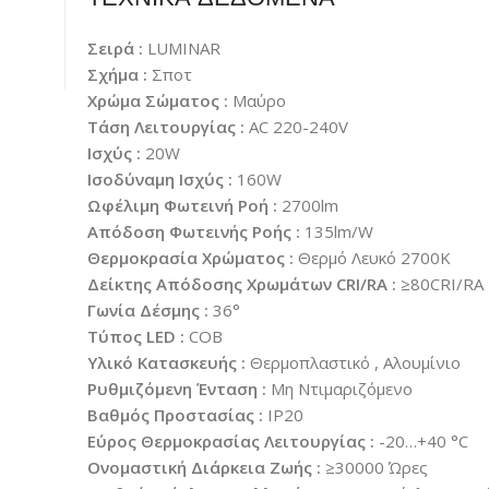
Σειρά :
LUMINAR
Σχήμα :
Σποτ
Χρώμα Σώματος :
Μαύρο
Τάση Λειτουργίας :
AC 220-240V
Ισχύς :
20W
Ισοδύναμη Ισχύς :
160W
Ωφέλιμη Φωτεινή Ροή :
2700lm
Απόδοση Φωτεινής Ροής :
135lm/W
Θερμοκρασία Χρώματος :
Θερμό Λευκό 2700K
Δείκτης Απόδοσης Χρωμάτων CRI/RA :
≥80CRI/RA
Γωνία Δέσμης :
36°
Τύπος LED :
COB
Υλικό Κατασκευής :
Θερμοπλαστικό , Αλουμίνιο
Ρυθμιζόμενη Ένταση :
Μη Ντιμαριζόμενο
Βαθμός Προστασίας :
IP20
Εύρος Θερμοκρασίας Λειτουργίας :
-20…+40 °C
Ονομαστική Διάρκεια Ζωής :
≥30000 Ώρες