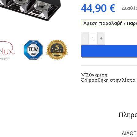
44,90
€
Διαθέσ
Άμεση παραλαβή / Παρά
-
+
Σύγκριση
Πρόσθήκη στην λίστα
Πληρο
ΔΙΑΘ