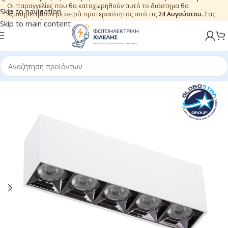
Οι παραγγελίες που θα καταχωρηθούν αυτό το διάστημα θα
Skip to navigation
εξυπηρετηθούν με σειρά προτεραιότητας από τις
24 Αυγούστου
. Σας
ευχαριστούμε για την εμπιστοσύνη.
Skip to main content