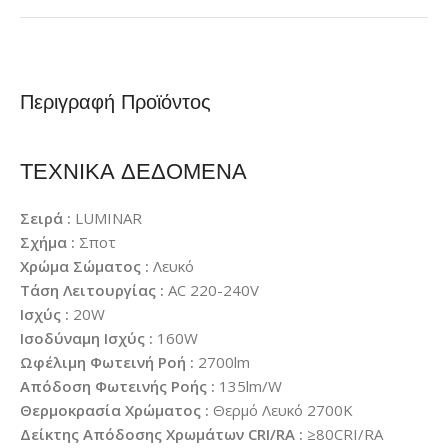
Περιγραφή Προϊόντος
ΤΕΧΝΙΚΑ ΔΕΔΟΜΕΝΑ
Σειρά :
LUMINAR
Σχήμα :
Σποτ
Χρώμα Σώματος :
Λευκό
Τάση Λειτουργίας :
AC 220-240V
Ισχύς :
20W
Ισοδύναμη Ισχύς :
160W
Ωφέλιμη Φωτεινή Ροή :
2700lm
Απόδοση Φωτεινής Ροής :
135lm/W
Θερμοκρασία Χρώματος :
Θερμό Λευκό 2700K
Δείκτης Απόδοσης Χρωμάτων CRI/RA :
≥80CRI/RA