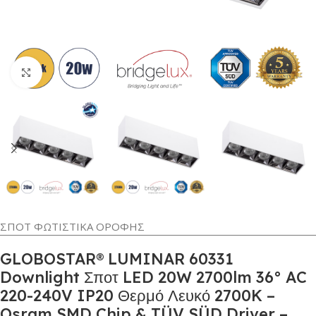
Κλικ για μεγέθυνση
ΣΠΟΤ ΦΩΤΙΣΤΙΚΑ ΟΡΟΦΗΣ
GLOBOSTAR® LUMINAR 60331
Downlight Σποτ LED 20W 2700lm 36° AC
220-240V IP20 Θερμό Λευκό 2700K –
Osram SMD Chip & TÜV SÜD Driver –