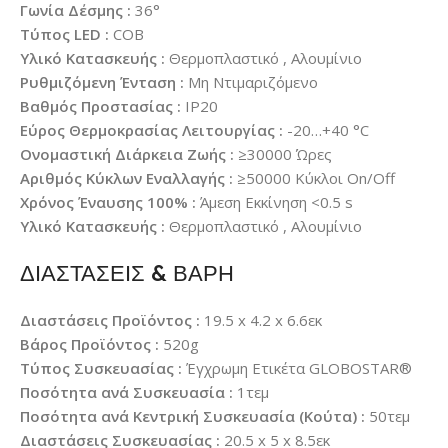
Γωνία Δέσμης :
36°
Τύπος LED :
COB
Υλικό Κατασκευής :
Θερμοπλαστικό , Αλουμίνιο
Ρυθμιζόμενη Ένταση :
Μη Ντιμαριζόμενο
Βαθμός Προστασίας :
IP20
Εύρος Θερμοκρασίας Λειτουργίας :
-20…+40 °C
Ονομαστική Διάρκεια Ζωής :
≥30000 Ώρες
Αριθμός Κύκλων Εναλλαγής :
≥50000 Κύκλοι On/Off
Χρόνος Έναυσης 100% :
Άμεση Εκκίνηση <0.5 s
Υλικό Κατασκευής :
Θερμοπλαστικό , Αλουμίνιο
ΔΙΑΣΤΑΣΕΙΣ & ΒΑΡΗ
Διαστάσεις Προϊόντος :
19.5 x 4.2 x 6.6εκ
Βάρος Προϊόντος :
520g
Τύπος Συσκευασίας :
Έγχρωμη Ετικέτα GLOBOSTAR®
Ποσότητα ανά Συσκευασία :
1τεμ
Ποσότητα ανά Κεντρική Συσκευασία (Κούτα) :
50τεμ
Διαστάσεις Συσκευασίας :
20.5 x 5 x 8.5εκ