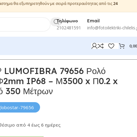
ιάστημα θα εξυπηρετηθούν με σειρά προτεραιότητας από τις
24
Τηλέφωνο
Email
2102481591
info@fotoilektriki-chilelis.
0,0
 LUMOFIBRA 79656 Ρολό
 Φ2mm IP68 – Μ3500 x Π0.2 x
ό 350 Μέτρων
globostar-79656
θέσιμο από 4 έως 6 ημέρες