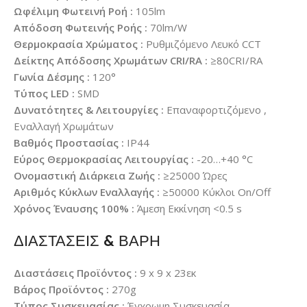
Ωφέλιμη Φωτεινή Ροή :
105lm
Απόδοση Φωτεινής Ροής :
70lm/W
Θερμοκρασία Χρώματος :
Ρυθμιζόμενο Λευκό CCT
Δείκτης Απόδοσης Χρωμάτων CRI/RA :
≥80CRI/RA
Γωνία Δέσμης :
120°
Τύπος LED :
SMD
Δυνατότητες & Λειτουργίες :
Επαναφορτιζόμενο ,
Εναλλαγή Χρωμάτων
Βαθμός Προστασίας :
IP44
Εύρος Θερμοκρασίας Λειτουργίας :
-20…+40 °C
Ονομαστική Διάρκεια Ζωής :
≥25000 Ώρες
Αριθμός Κύκλων Εναλλαγής :
≥50000 Κύκλοι On/Off
Χρόνος Έναυσης 100% :
Άμεση Εκκίνηση <0.5 s
ΔΙΑΣΤΑΣΕΙΣ & ΒΑΡΗ
Διαστάσεις Προϊόντος :
9 x 9 x 23εκ
Βάρος Προϊόντος :
270g
Τύπος Συσκευασίας :
Έγχρωμη Συσκευασία