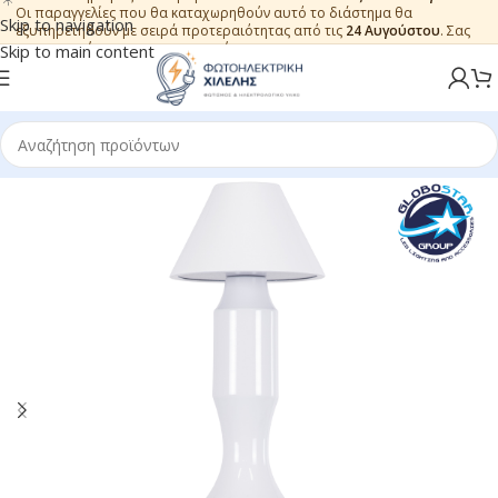
Οι παραγγελίες που θα καταχωρηθούν αυτό το διάστημα θα
Skip to navigation
εξυπηρετηθούν με σειρά προτεραιότητας από τις
24 Αυγούστου
. Σας
ευχαριστούμε για την εμπιστοσύνη.
Skip to main content