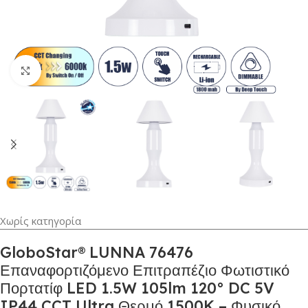
Κλικ για μεγέθυνση
Χωρίς κατηγορία
GloboStar® LUNNA 76476
Επαναφορτιζόμενο Επιτραπέζιο Φωτιστικό
Πορτατίφ LED 1.5W 105lm 120° DC 5V
IP44 CCT Ultra Θερμό 1500K – Φυσικό